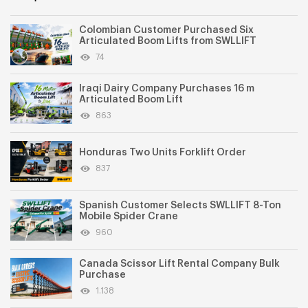
Colombian Customer Purchased Six
Articulated Boom Lifts from SWLLIFT
74
Iraqi Dairy Company Purchases 16 m
Articulated Boom Lift
863
Honduras Two Units Forklift Order
837
Spanish Customer Selects SWLLIFT 8-Ton
Mobile Spider Crane
960
Canada Scissor Lift Rental Company Bulk
Purchase
1.138