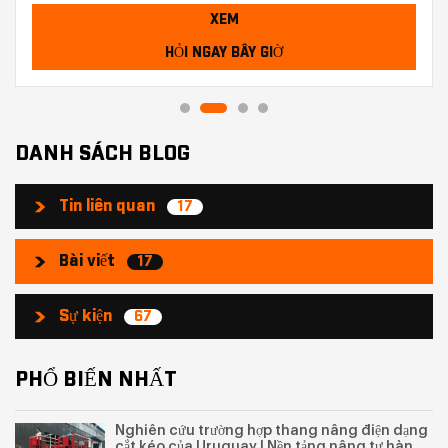
XEM
HỎI NGAY BÂY GIỜ
DANH SÁCH BLOG
Tin liên quan
17
Bài viết
17
Sự kiện
67
PHỔ BIẾN NHẤT
Nghiên cứu trường hợp thang nâng điện dạng
cắt kéo của Uruguay | Nền tảng nâng tự hành