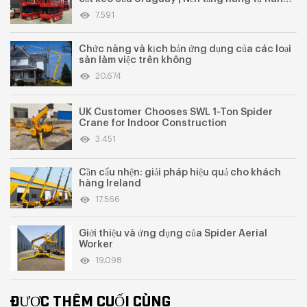
mini SWGTJZ0608X ứng dụng trong ngành
7.591
điện
Chức năng và kịch bản ứng dụng của các loại
sàn làm việc trên không
20.674
UK Customer Chooses SWL 1-Ton Spider
Crane for Indoor Construction
3.451
Cần cẩu nhện: giải pháp hiệu quả cho khách
hàng Ireland
17.566
Giới thiệu và ứng dụng của Spider Aerial
Worker
19.098
ĐƯỢC THÊM CUỐI CÙNG