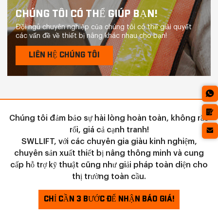
CHÚNG TÔI CÓ THỂ GIÚP BẠN!
Đội ngũ chuyên nghiệp của chúng tôi có thể giải quyết
các vấn đề về thiết bị nâng khác nhau cho bạn!
LIÊN HỆ CHÚNG TÔI
Chúng tôi đảm bảo sự hài lòng hoàn toàn, không rắc
rối, giá cả cạnh tranh!
SWLLIFT, với các chuyên gia giàu kinh nghiệm,
chuyên sản xuất thiết bị nâng thông minh và cung
cấp hỗ trợ kỹ thuật cũng như giải pháp toàn diện cho
thị trường toàn cầu.
CHỈ CẦN 3 BƯỚC ĐỂ NHẬN BÁO GIÁ!