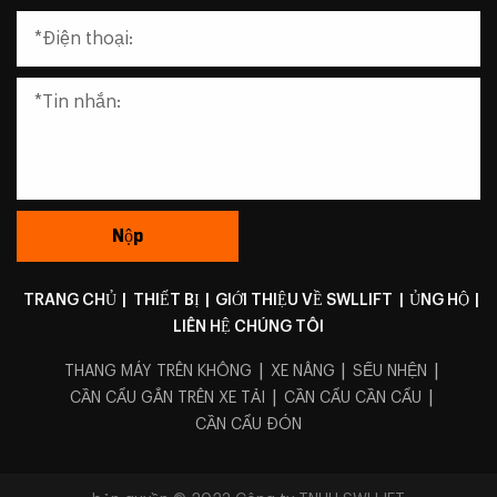
TRANG CHỦ
|
THIẾT BỊ
|
GIỚI THIỆU VỀ SWLLIFT
|
ỦNG HỘ
|
LIÊN HỆ CHÚNG TÔI
|
|
|
THANG MÁY TRÊN KHÔNG
XE NÂNG
SẾU NHỆN
|
|
CẦN CẨU GẮN TRÊN XE TẢI
CẦN CẨU CẦN CẨU
CẦN CẨU ĐÓN