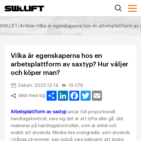
SWLLIFT
>
Artiklar
>
Vilka är egenskaperna hos en arbetsplattform av 
Vilka är egenskaperna hos en
arbetsplattform av saxtyp? Hur väljer
och köper man?
Datum: 2023-12-14
19 078
Share
LinkedIn
Facebook
Twitter
Email
dela med sig:
Arbetsplattform av saxtyp
antar full-proportionell
handtagskontroll, vare sig det är att lyfta eller gå, det
realiseras på handtagskontrollen, som är enkel och
snabb att använda. Mindre inre svängradie, som används
i trånga utrymmen, kan också vara bekvämt att ändra