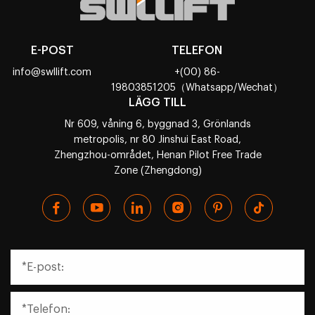
E-POST
TELEFON
info@swllift.com
+(00) 86-
19803851205（Whatsapp/Wechat）
LÄGG TILL
Nr 609, våning 6, byggnad 3, Grönlands
metropolis, nr 80 Jinshui East Road,
Zhengzhou-området, Henan Pilot Free Trade
Zone (Zhengdong)