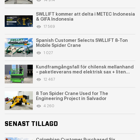
14 914
SWLLIFT kommer att delta i METEC Indonesia
& GIFA Indonesia
17 569
Spanish Customer Selects SWLLIFT 8-Ton
Mobile Spider Crane
1 027
Kundframgångsfall för chilensk mellanhand
– paketleverans med elektrisk sax + liten
grävmaskin
12 467
8 Ton Spider Crane Used for The
Engineering Project in Salvador
4 260
SENAST TILLAGD
Colombian Customer Purchased Six