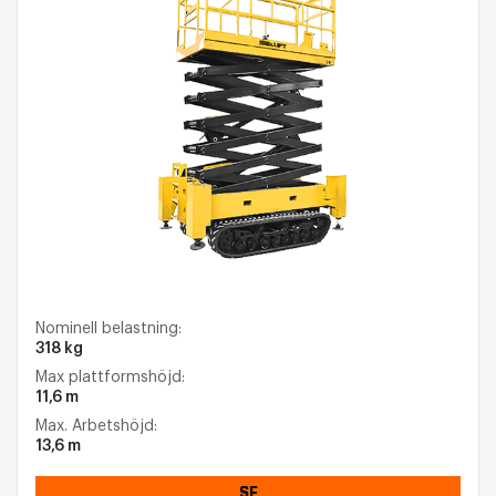
Nominell belastning:
318 kg
Max plattformshöjd:
11,6 m
Max. Arbetshöjd:
13,6 m
SE