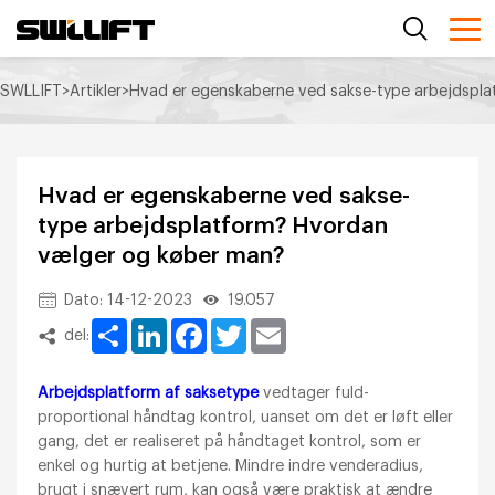
SWLLIFT
>
Artikler
>
Hvad er egenskaberne ved sakse-type arbejdspl
Hvad er egenskaberne ved sakse-
type arbejdsplatform? Hvordan
vælger og køber man?
Dato: 14-12-2023
19.057
Share
LinkedIn
Facebook
Twitter
Email
del:
Arbejdsplatform af saksetype
vedtager fuld-
proportional håndtag kontrol, uanset om det er løft eller
gang, det er realiseret på håndtaget kontrol, som er
enkel og hurtig at betjene. Mindre indre venderadius,
brugt i snævert rum, kan også være praktisk at ændre