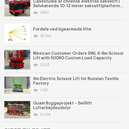
Casestudie af chilensk elektrisk sakselift |
Selvkørende 10-12 meter sakseliftplatforme
til udlejningsmarkedet
7.663
Fordele ved ligearmede lifte
18.240
Mexican Customer Orders SWL 6-8m Scissor
Lift with 500KG Custom Load Capacity
3.520
6m Electric Scissor Lift for Russian Textile
Factory
1.391
Guam Byggeprojekt – Swlllift
Luftarbejdsudstyr
13.228