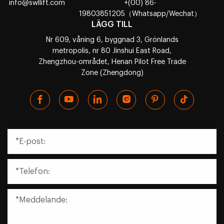
info@swllift.com
+(00) 86-
19803851205（Whatsapp/Wechat）
LÄGG TILL
Nr 609, våning 6, byggnad 3, Grönlands
metropolis, nr 80 Jinshui East Road,
Zhengzhou-området, Henan Pilot Free Trade
Zone (Zhengdong)