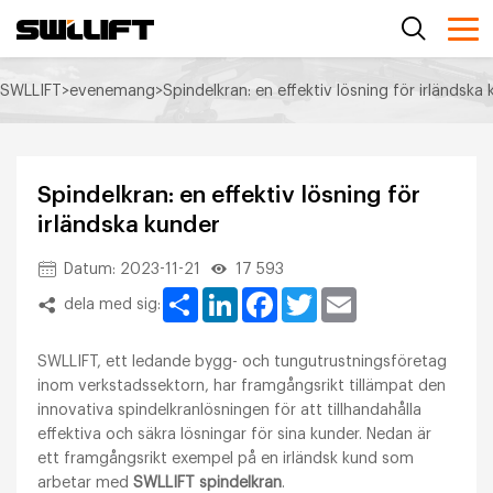
SWLLIFT
>
evenemang
>
Spindelkran: en effektiv lösning för irländska
Spindelkran: en effektiv lösning för
irländska kunder
Datum: 2023-11-21
17 593
Share
LinkedIn
Facebook
Twitter
Email
dela med sig:
SWLLIFT, ett ledande bygg- och tungutrustningsföretag
inom verkstadssektorn, har framgångsrikt tillämpat den
innovativa spindelkranlösningen för att tillhandahålla
effektiva och säkra lösningar för sina kunder. Nedan är
ett framgångsrikt exempel på en irländsk kund som
arbetar med
SWLLIFT spindelkran
.