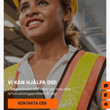
VI KAN HJÄLPA DIG!
Vårt professionella team kan lösa olika
lyftutrustningsproblem åt dig!
KONTAKTA OSS