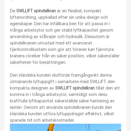
De
SWLLIFT spindelkran
är en flexibel, kompakt
lyftanordning, uppkallad efter sin unika design och
egenskaper. Den har infällbara ben för att passa in i
trånga arbetsytor och ger stabil lyftkapacitet genom
användning av stålvajer och hydraulik. Dessutom är
spindelkranen utrustad med ett avancerat
fjärrkontrollsystem som gör att föraren kan fjärrstyra
kranens rörelser från en säker position, vilket säkerställer
säkerheten för besättningen.
Den irländska kunden slutförde framgångsrikt denna
utmanande lyftuppgift i samarbete med SWLLIFT. den
kompakta designen av
SWLLIFT spindelkran
tillät den att
komma in i trånga arbetsytor, samtidigt som dess
kraftfulla lyftkapacitet säkerställde säker hantering av
lasten. Genom att använda spindelkranen kunde den
irländska kunden utföra lyftuppdraget effektivt, vilket
sparade tid och arbetskostnader.