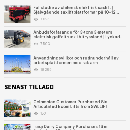
Fallstudie av chilensk elektrisk saxlift |
Självgående saxliftplattformar på 10–12
meter för uthyrningsmarknaden
7 695
Anbudsförfarande för 3-tons 3-meters
elektrisk gaffeltruck i Vitryssland | Lyckad
leverans av CPD-30E elektriska
7 500
gaffeltruckar
Användningsvillkor och rutinunderhåll av
arbetsplattformen med rak arm
18 289
SENAST TILLAGD
Colombian Customer Purchased Six
Articulated Boom Lifts from SWLLIFT
153
Iraqi Dairy Company Purchases 16 m