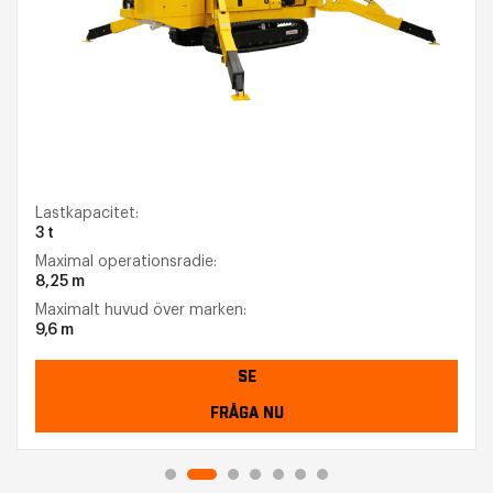
Lastkapacitet:
3 t
Maximal operationsradie:
8,25 m
Maximalt huvud över marken:
9,6 m
SE
FRÅGA NU