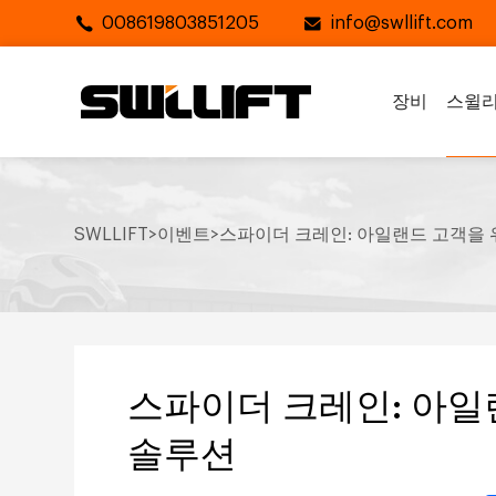
008619803851205
info@swllift.com
장비
스윌리
SWLLIFT
>
이벤트
>
스파이더 크레인: 아일랜드 고객을
스파이더 크레인: 아일
솔루션