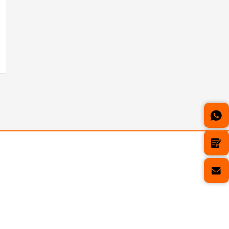
최대 작동 반경:
최대 작동 반경:
15.7m
19m
지상 위의 최대 헤드:
지상 위의 최대 
18m
20.2m
보다
지금 문의하세요
보다