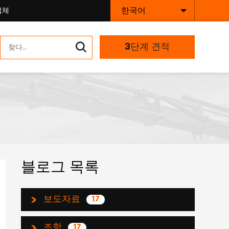
한국어
업체
3단계 견적
블로그 목록
보도자료
17
조항
17