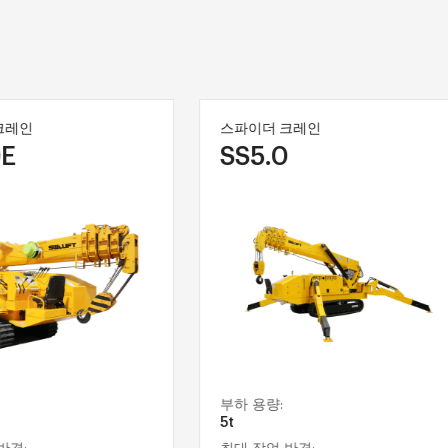
크레인
스파이더 크레인
E
SS5.0
부하 용량:
5t