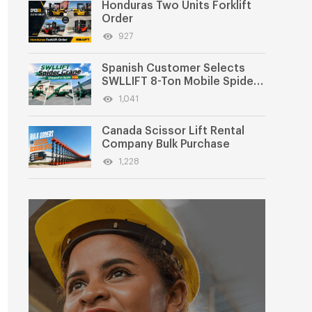
Honduras Two Units Forklift
Order
927
Spanish Customer Selects
SWLLIFT 8-Ton Mobile Spider
Crane
1,041
Canada Scissor Lift Rental
Company Bulk Purchase
1,228