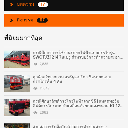
บทความ
17
กิจกรรม
67
ที่นิยมมากที่สุด
กรณีศึกษาการใช้งานรถยกไฟฟ้าแบบกรรไบรุ่น
SWGTJZ1214 ในเปรู สำหรับบริการทำความสะอาด
นิคมอุตสาหกรรม
7,835
ลูกค้าเก่าจากกวม สหรัฐอเมริกา ซื้อรถยกแบบ
กรรไกรคืน 4 คัน
11,347
กรณีศึกษาลิฟต์กรรไกรไฟฟ้าจากชิลี | แพลตฟอร์ม
ลิฟต์กรรไกรแบบขับเคลื่อนด้วยตนเองขนาด 10-12
เมตร สำหรับตลาดให้เช่า
7,682
ง่ายต่อการรับมือกับสภาพการทำงานต่างๆ -