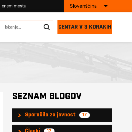
Slovenščina
na enem mestu
CENTAR V 3 KORAKIH
SEZNAM BLOGOV
Sporočila za javnost
17
Članki
17