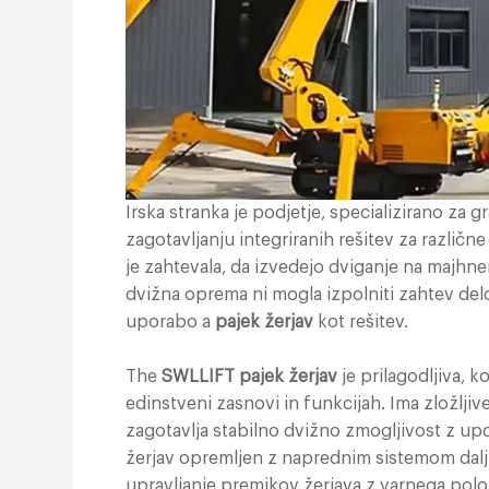
Irska stranka je podjetje, specializirano za
zagotavljanju integriranih rešitev za različne
je zahtevala, da izvedejo dviganje na maj
dvižna oprema ni mogla izpolniti zahtev delov
uporabo a
pajek žerjav
kot rešitev.
The
SWLLIFT pajek žerjav
je prilagodljiva,
edinstveni zasnovi in funkcijah. Ima zložlji
zagotavlja stabilno dvižno zmogljivost z upor
žerjav opremljen z naprednim sistemom dalji
upravljanje premikov žerjava z varnega polo