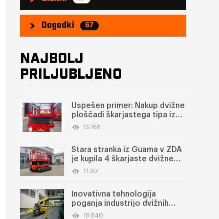
Dogodki
67
NAJBOLJ
PRILJUBLJENO
Uspešen primer: Nakup dvižne
ploščadi škarjastega tipa iz
ZDA
13.768
Stara stranka iz Guama v ZDA
je kupila 4 škarjaste dvižne
ploščadi
11.301
Inovativna tehnologija
poganja industrijo dvižnih
dvižnih ploščadi v nove višine
18.840