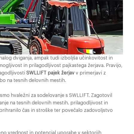
nalog dviganja, ampak tudi izboljša učinkovitost in
gljivost in prilagodljivost pajkastega žerjava. Pravijo,
agodljivosti
SWLLIFT pajek žerjav
v primerjavi z
bo na tesnih delovnih mestih.
 smo hvaležni za sodelovanje s SWLLIFT. Zagotovil
nje na tesnih delovnih mestih. prilagodljivost in
prihranilo čas in stroške ter povečalo zadovoljstvo
no vrednost in potencial uporabe v sektorjih