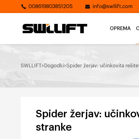
008619803851205
info@swllift.com
OPREMA
O
SWLLIFT
>
Dogodki
>
Spider žerjav: učinkovita rešite
Spider žerjav: učinkov
stranke