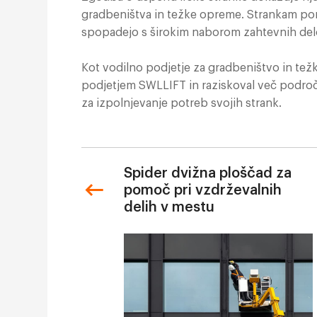
gradbeništva in težke opreme. Strankam ponu
spopadejo s širokim naborom zahtevnih delov
Kot vodilno podjetje za gradbeništvo in tež
podjetjem SWLLIFT in raziskoval več področi
za izpolnjevanje potreb svojih strank.
Spider dvižna ploščad za
pomoč pri vzdrževalnih
delih v mestu