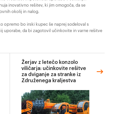
ja inovativno rešitev, ki jim omogoča, da se
nih okolij in nalog.
ko opremo bo irski kupec še naprej sodeloval s
j uporabe, da bi zagotovil učinkovite in varne rešitve
Žerjav z letečo konzolo
viličarja: učinkovite rešitve
za dviganje za stranke iz
Združenega kraljestva