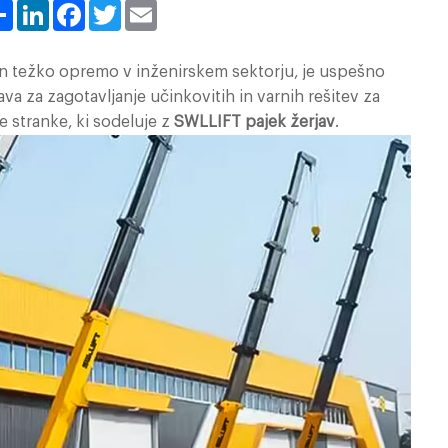
Share
LinkedIn
Facebook
Twitter
Email
in težko opremo v inženirskem sektorju, je uspešno
va za zagotavljanje učinkovitih in varnih rešitev za
e stranke, ki sodeluje z
SWLLIFT pajek žerjav
.