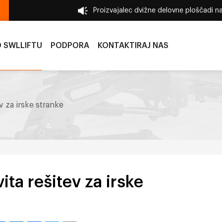
Proizvajalec dvižne delovne ploščadi 
 SWLLIFTU
PODPORA
KONTAKTIRAJ NAS
v za irske stranke
ita rešitev za irske