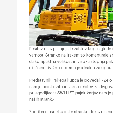
Rešitev ne izpolnjuje le zahtev kupca glede 
varnost. Stranke na Irskem so komentirale zmo
da kompaktna velikost in visoka stopnja pril
običajno dvižno opremo je idealen za upora
Predstavnik irskega kupca je povedal: »Zelo
nam je učinkovito in varno rešitev za dvigova
prilagodljivost
SWLLIFT pajek žerjav
nam je 
naših strank.«
Zgodba o uspehu irske stranke dokazuje nje