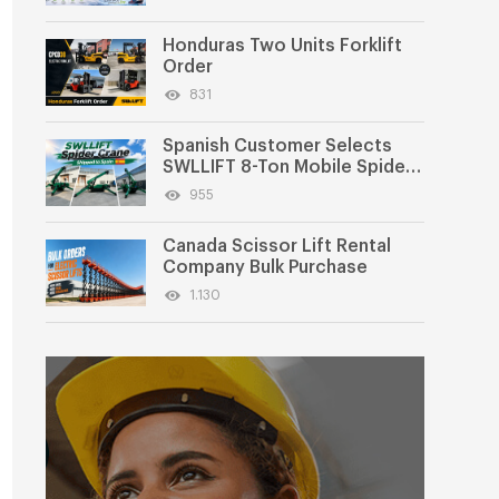
Honduras Two Units Forklift
Order
831
Spanish Customer Selects
SWLLIFT 8-Ton Mobile Spider
Crane
955
Canada Scissor Lift Rental
Company Bulk Purchase
1.130