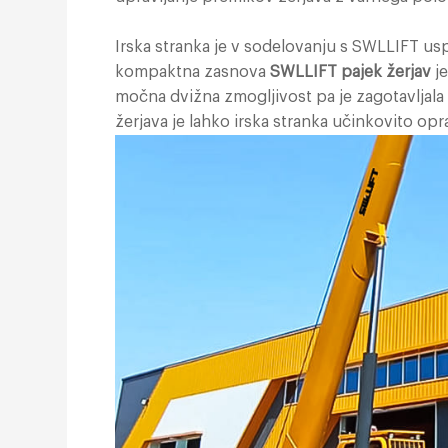
Irska stranka je v sodelovanju s SWLLIFT us
kompaktna zasnova
SWLLIFT pajek žerjav
je
močna dvižna zmogljivost pa je zagotavljal
žerjava je lahko irska stranka učinkovito opra