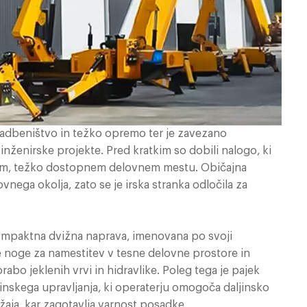
 gradbeništvo in težko opremo ter je zavezano
 inženirske projekte. Pred kratkim so dobili nalogo, ki
hnem, težko dostopnem delovnem mestu. Običajna
nega okolja, zato se je irska stranka odločila za
 kompaktna dvižna naprava, imenovana po svoji
ve noge za namestitev v tesne delovne prostore in
abo jeklenih vrvi in hidravlike. Poleg tega je pajek
nskega upravljanja, ki operaterju omogoča daljinsko
žaja, kar zagotavlja varnost posadke.