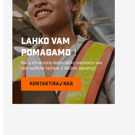
LAHKO VAM
POMAGAMO！
Naša strokovna ekipa lahko namesto vas
reši različne težave z dvižno opremo!
KONTAKTIRAJ NAS