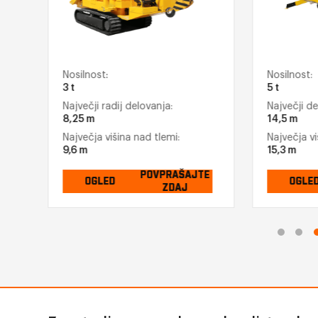
Nosilnost:
Nosilnost:
3 t
5 t
Največji radij delovanja:
Največji de
8,25 m
14,5 m
Največja višina nad tlemi:
Največja vi
9,6 m
15,3 m
E
POVPRAŠAJTE
OGLED
OGLE
ZDAJ