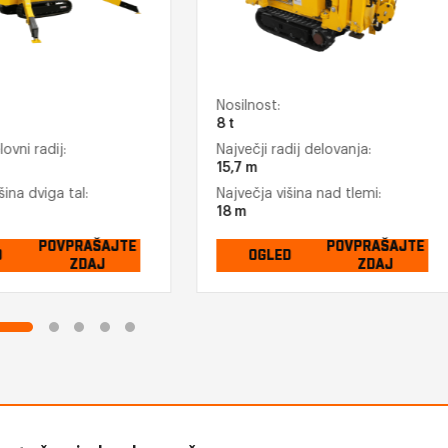
Nosilnost:
8 t
lovni radij:
Največji radij delovanja:
15,7 m
šina dviga tal:
Največja višina nad tlemi:
18 m
POVPRAŠAJTE
POVPRAŠAJTE
D
OGLED
ZDAJ
ZDAJ