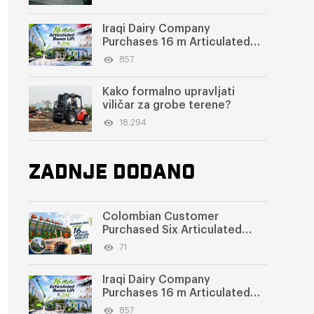
Iraqi Dairy Company
Purchases 16 m Articulated
Boom Lift
857
Kako formalno upravljati
viličar za grobe terene?
18.294
ZADNJE DODANO
Colombian Customer
Purchased Six Articulated
Boom Lifts from SWLLIFT
71
Iraqi Dairy Company
Purchases 16 m Articulated
Boom Lift
857