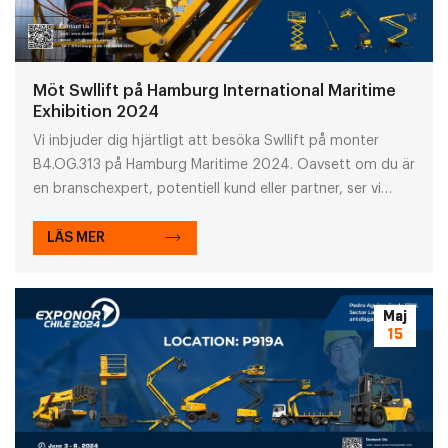
Möt Swllift på Hamburg International Maritime
Exhibition 2024
Vi inbjuder dig hjärtligt att besöka Swllift på monter
B4.OG.313 på Hamburg Maritime 2024. Oavsett om du är
en branschexpert, potentiell kund eller partner, ser vi
fram emot att träffa dig ansikte mot ansikte för att
diskutera den senaste utvecklingen och
LÄS MER
samarbetsmöjligheter inom sjöfartsindustrin.
Maj
15