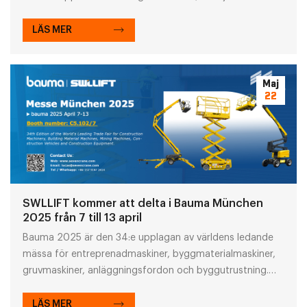
kunskapsdelning och etablera affärskontakter. Som en
ledande kinesisk krantillverkare kommer SWLLIFT att
LÄS MER
presentera sin innovativa lyftutrustning på EXPOMIN
2025. Mässan kommer att hållas i Santiago, Chile från 22
till 25 april.
Maj
22
SWLLIFT kommer att delta i Bauma München
2025 från 7 till 13 april
Bauma 2025 är den 34:e upplagan av världens ledande
mässa för entreprenadmaskiner, byggmaterialmaskiner,
gruvmaskiner, anläggningsfordon och byggutrustning.
SWLLIFT kommer att finnas på mässan från 7 till 13 april
2025.
LÄS MER