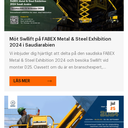
Möt Swllift på FABEX Metal & Steel Exhibition
2024 i Saudiarabien
Vi inbjuder dig hjärtligt att delta på den saudiska FABEX
Metal & Steel Exhibition 2024 och besöka Swllift vid
monter D25. Oavsett om du är en branschexpert,
potentiell kund eller partner ser vi fram emot att träffa
dig ansikte mot ansikte för att diskutera den senaste
LÄS MER
utvecklingen och samarbetsmöjligheter inom stål- och
metallbearbetningsindustrin.
jul
25