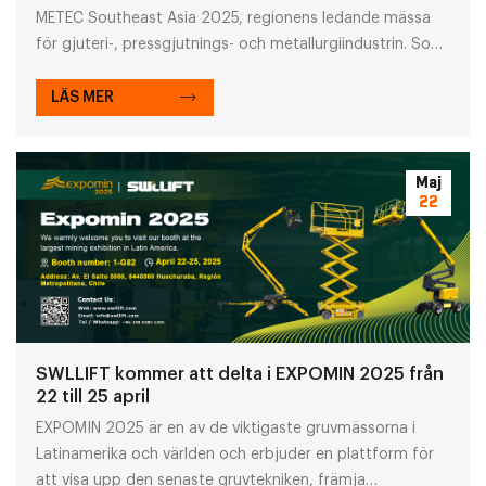
METEC Southeast Asia 2025, regionens ledande mässa
för gjuteri-, pressgjutnings- och metallurgiindustrin. Som
den första upplagan av den globalt berömda
utställningsserien "Sparkling World of Metal" kommer
LÄS MER
mässan att visa upp ett omfattande utbud av maskiner,
utrustning och lösningar som täcker hela värdekedjan,
inklusive gjutningsteknik, gjutningsutrustning, formning,
Maj
22
kärntillverkning och formtillverkning. SWLLIFT kommer att
visa upp sina senaste arbetsplattformar och
lyftutrustning och erbjuda innovativa, pålitliga och
effektiva arbetslösningar för metallindustrin.
SWLLIFT kommer att delta i EXPOMIN 2025 från
22 till 25 april
EXPOMIN 2025 är en av de viktigaste gruvmässorna i
Latinamerika och världen och erbjuder en plattform för
att visa upp den senaste gruvtekniken, främja