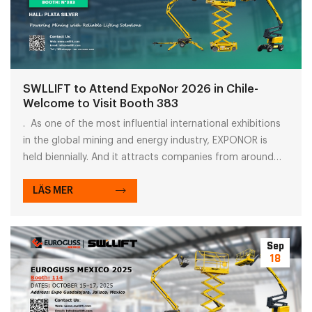
SWLLIFT to Attend ExpoNor 2026 in Chile-
Welcome to Visit Booth 383
. As one of the most influential international exhibitions
in the global mining and energy industry, EXPONOR is
held biennially. And it attracts companies from around
the world specializing in mining equipment, construction
machinery, logistics handling, and industrial technology.
LÄS MER
Sep
18