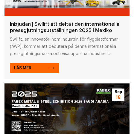
Inbjudan | Swllift att delta i den internationella
pressgjutningsutställningen 2025 i Mexiko
Swllift, en innovatör inom industrin för flygplattformar
(AWP), kommer att debutera på denna internationella
pressgjutningsmässa och visa upp sina industriellt
kvalificerade flygplattformslösningar för den
amerikanska marknaden.
LÄS MER
Sep
18