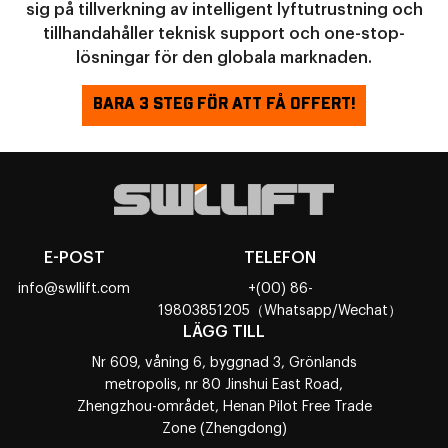
sig på tillverkning av intelligent lyftutrustning och
tillhandahåller teknisk support och one-stop-
lösningar för den globala marknaden.
BARA 3 STEG FÖR ATT FÅ OFFERT!
E-POST
TELEFON
info@swllift.com
+(00) 86-
19803851205（Whatsapp/Wechat）
LÄGG TILL
Nr 609, våning 6, byggnad 3, Grönlands
metropolis, nr 80 Jinshui East Road,
Zhengzhou-området, Henan Pilot Free Trade
Zone (Zhengdong)