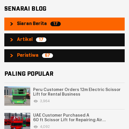
SENARAI BLOG
Siaran Berita
17
Artikel
17
Peristiwa
67
PALING POPULAR
Peru Customer Orders 12m Electric Scissor
Lift for Rental Business
3,964
UAE Customer Purchased A
60 ft Scissor Lift for Repairing Air
Conditioning Ducts
4,092