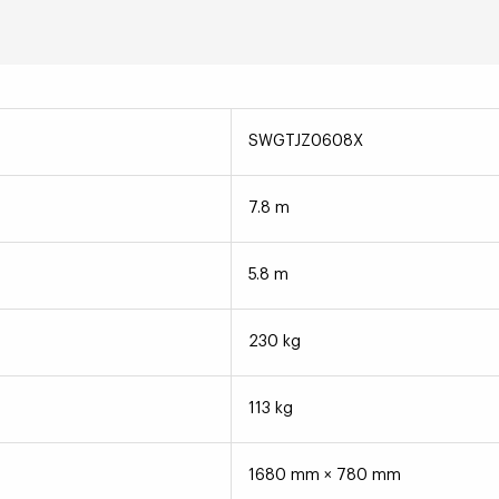
SWGTJZ0608X
7.8 m
5.8 m
230 kg
113 kg
1680 mm × 780 mm