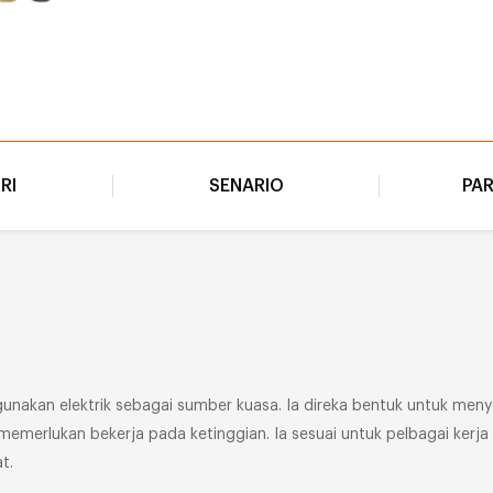
IRI
SENARIO
PA
nggunakan elektrik sebagai sumber kuasa. Ia direka bentuk untuk 
emerlukan bekerja pada ketinggian. Ia sesuai untuk pelbagai ker
t.