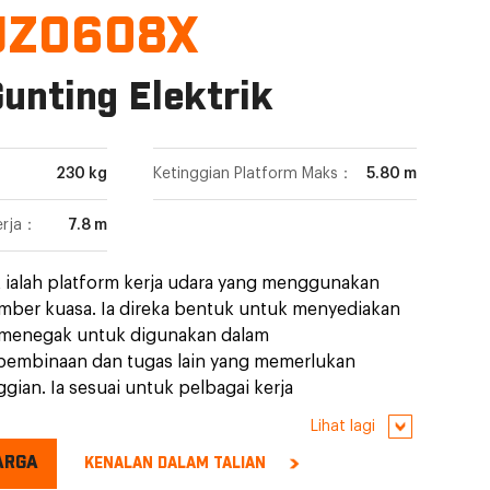
JZ0608X
unting Elektrik
230 kg
Ketinggian Platform Maks：
5.80 m
erja：
7.8 m
ik ialah platform kerja udara yang menggunakan
umber kuasa. Ia direka bentuk untuk menyediakan
 menegak untuk digunakan dalam
pembinaan dan tugas lain yang memerlukan
gian. Ia sesuai untuk pelbagai kerja
ingan, pengubahsuaian dan gudang serta
Lihat lagi
rm kerja yang cekap dan selamat.
ARGA
KENALAN DALAM TALIAN