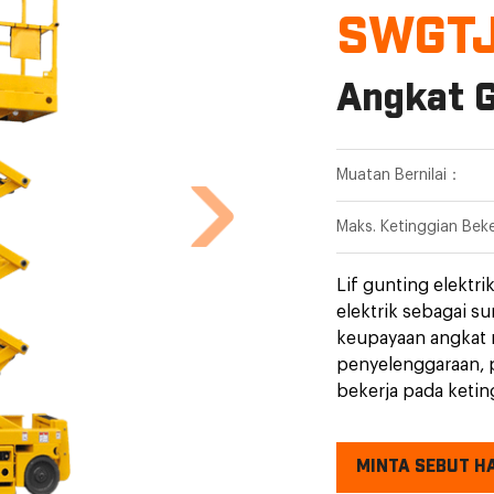
SWGT
Angkat G
Muatan Bernilai：
Maks. Ketinggian Bek
Lif gunting elektr
elektrik sebagai s
keupayaan angkat
penyelenggaraan, 
bekerja pada keting
penyelenggaraan r
menyediakan platfo
MINTA SEBUT H