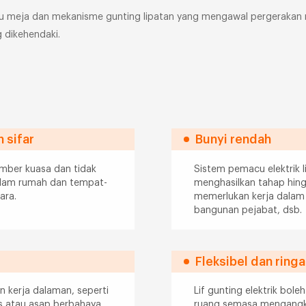
m atau meja dan mekanisme gunting lipatan yang mengawal pergera
g dikehendaki.
 sifar
Bunyi rendah
umber kuasa dan tidak
Sistem pemacu elektrik li
dalam rumah dan tempat-
menghasilkan tahap hing
ara.
memerlukan kerja dalam p
bangunan pejabat, dsb.
Fleksibel dan ring
an kerja dalaman, seperti
Lif gunting elektrik bole
as atau asap berbahaya
ruang semasa mengangkut