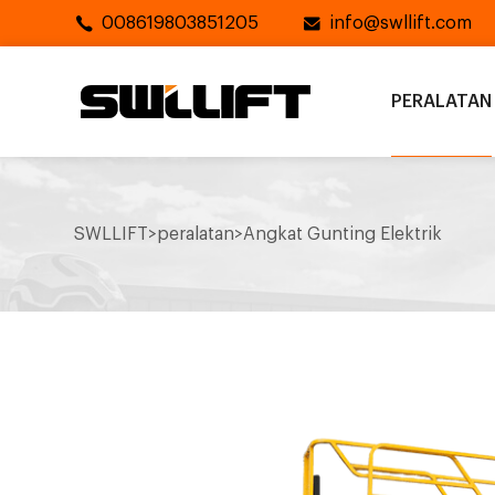
008619803851205
info@swllift.com
PERALATAN
SWLLIFT
>
peralatan
>
Angkat Gunting Elektrik