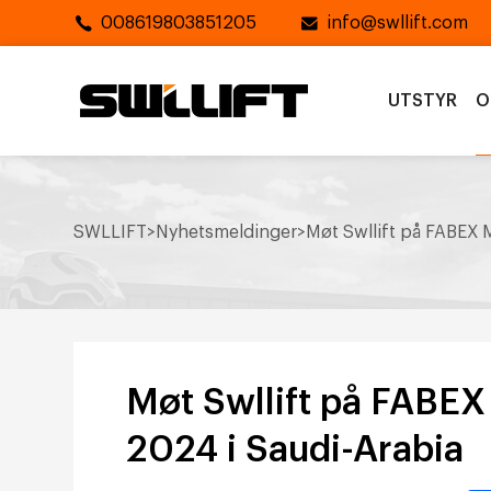
008619803851205
info@swllift.com
UTSTYR
O
SWLLIFT
>
Nyhetsmeldinger
>
Møt Swllift på FABEX M
Møt Swllift på FABEX 
2024 i Saudi-Arabia