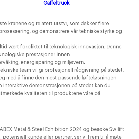
Gaffeltruck
yeste kranene og relatert utstyr, som dekker flere
rosessering, og demonstrere vår tekniske styrke og
ltid vært forpliktet til teknologisk innovasjon. Denne
teknologiske prestasjoner innen
ervåking, energisparing og miljøvern.
tekniske team vil gi profesjonell rådgivning på stedet,
eg med å finne den mest passende løfteløsningen.
n interaktive demonstrasjonen på stedet kan du
tmerkede kvaliteten til produktene våre på
di FABEX Metal & Steel Exhibition 2024 og besøke Swllift
potensiell kunde eller partner, ser vi frem til å møte