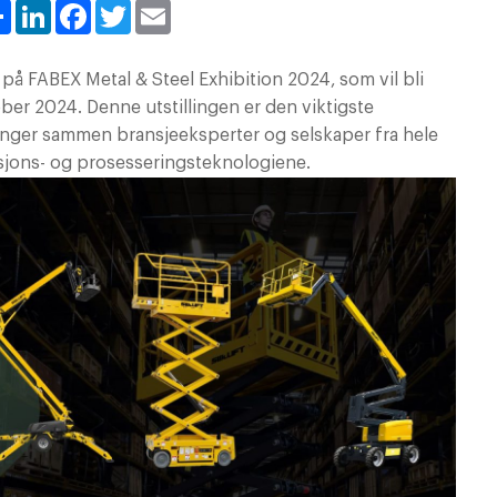
Share
LinkedIn
Facebook
Twitter
Email
ta på FABEX Metal & Steel Exhibition 2024, som vil bli
ktober 2024. Denne utstillingen er den viktigste
ringer sammen bransjeeksperter og selskaper fra hele
ksjons- og prosesseringsteknologiene.