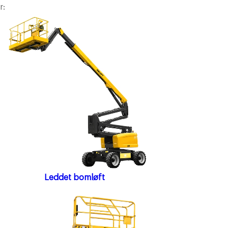
r:
Leddet bomløft