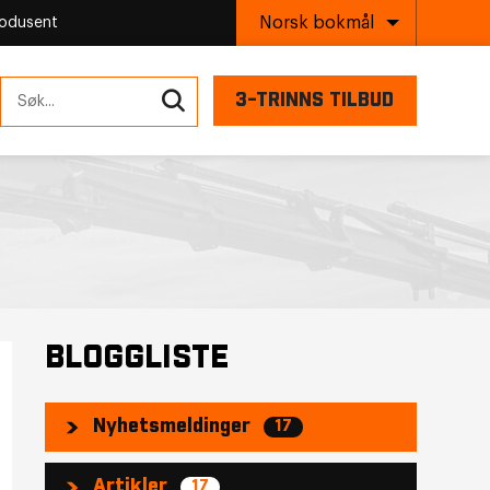
Norsk bokmål
rodusent
3-TRINNS TILBUD
BLOGGLISTE
Nyhetsmeldinger
17
Artikler
17