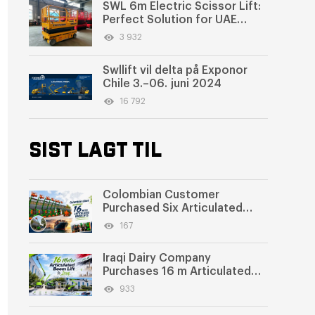
SWL 6m Electric Scissor Lift:
Perfect Solution for UAE
Warehouse Cargo Handling
3 932
Swllift vil delta på Exponor
Chile 3.–06. juni 2024
16 792
SIST LAGT TIL
Colombian Customer
Purchased Six Articulated
Boom Lifts from SWLLIFT
167
Iraqi Dairy Company
Purchases 16 m Articulated
Boom Lift
933