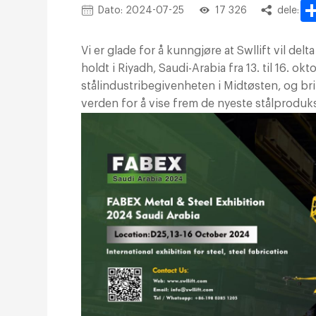
Dato: 2024-07-25
17 326
dele:
Vi er glade for å kunngjøre at Swllift vil del
holdt i Riyadh, Saudi-Arabia fra 13. til 16. o
stålindustribegivenheten i Midtøsten, og b
verden for å vise frem de nyeste stålprodu