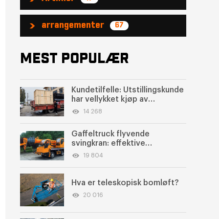
arrangementer
67
MEST POPULÆR
Kundetilfelle: Utstillingskunde
har vellykket kjøp av
elektriske selvgående sakser-
14 268
type arbeidsplattformer
Gaffeltruck flyvende
svingkran: effektive
løfteløsninger for britiske
19 804
kunder
Hva er teleskopisk bomløft?
20 016