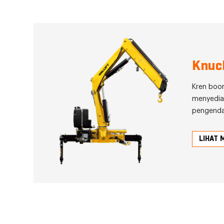
Knuc
Kren boo
menyedia
pengenda
tinggi d
prestasi 
LIHAT 
SWLLIFT 
memuatk
keduduka
jenis beba
boleh dia
kenderaan
mengekal