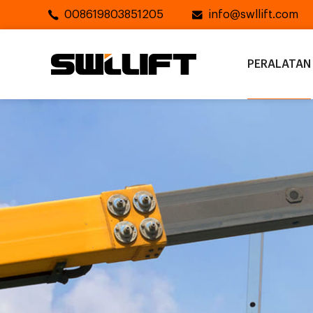
008619803851205
info@swllift.com
PERALATAN