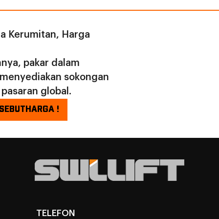
. Reka bentuknya yang
an padat membolehkan
lakukan pelbagai kitaran
a Kerumitan, Harga
juan tinggi, sekali gus
tkan kecekapan dan
nya, pakar dalam
iti dengan ketara.
n menyediakan sokongan
 pasaran global.
SEBUTHARGA !
TELEFON