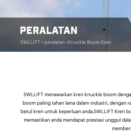
PERALATAN
SWLLIFT
>
peralatan
>
Knuckle Boom Kren
SWLLIFT menawarkan kren knuckle boom dengan 
boom paling tahan lama dalam industri, dengan r
betul kren untuk keperluan anda.SWLLIFT Kren bo
memastikan anda mendapat prestasi unggul dala
memberik