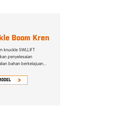
kle Boom Kren
m knuckle SWLLIFT
kan penyelesaian
lian bahan berkelajuan
an tepat yang memberikan
unggul. Kren knuckle boom
MODEL
mampu bergerak dan
an dan memunggah dalam
n optimum, tanpa mengira
n. Ciri unik kren ini ialah ia
lihkan secara bebas pada
 atau separa treler sambil
kan kapasiti muatan