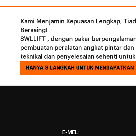
maksimum
ringan d
mereka me
Kami Menjamin Kepuasan Lengkap, Tiad
pada kela
Bersaing!
meningka
SWLLIFT , dengan pakar berpengalaman
produktiv
pembuatan peralatan angkat pintar da
teknikal dan penyelesaian sehenti untuk
HANYA 3 LANGKAH UNTUK MENDAPATKAN 
E-MEL