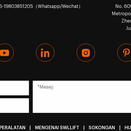
86-19803851205（Whatsapp/Wechat）
No. 60
Metropol
Zhe
Ju
PERALATAN
|
MENGENAI SWLLIFT
|
SOKONGAN
|
HU