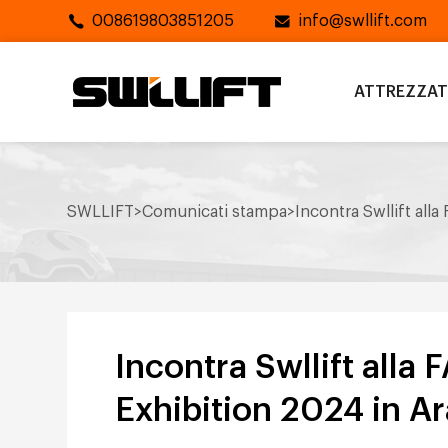
008619803851205
info@swllift.com
ATTREZZA
SWLLIFT
>
Comunicati stampa
>
Incontra Swllift all
Incontra Swllift alla
Exhibition 2024 in Ar