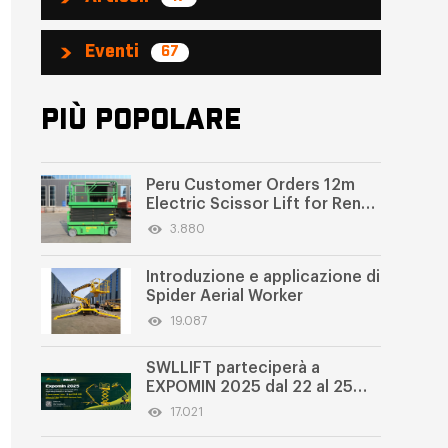
Eventi
67
PIÙ POPOLARE
Peru Customer Orders 12m
Electric Scissor Lift for Rental
Business
3.880
Introduzione e applicazione di
Spider Aerial Worker
19.087
SWLLIFT parteciperà a
EXPOMIN 2025 dal 22 al 25
aprile
17.021