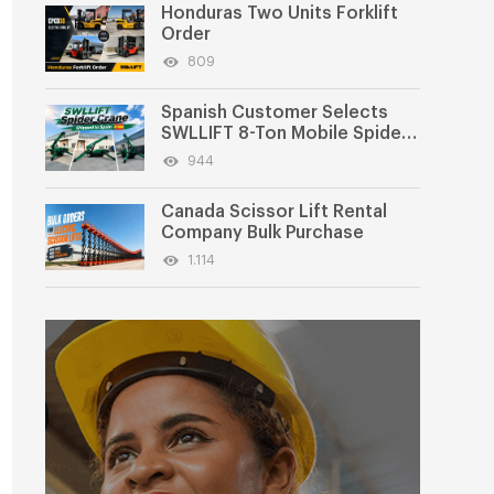
Honduras Two Units Forklift
Order
809
Spanish Customer Selects
SWLLIFT 8-Ton Mobile Spider
Crane
944
Canada Scissor Lift Rental
Company Bulk Purchase
1.114