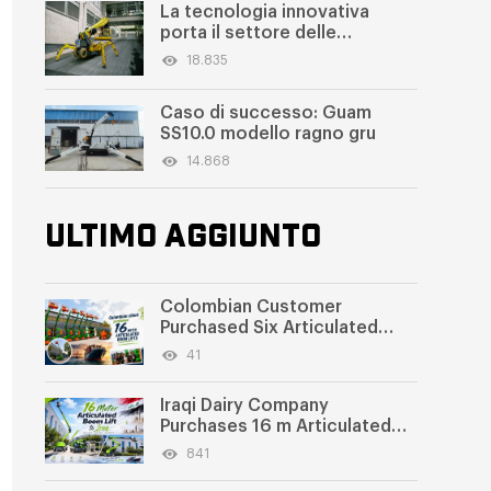
La tecnologia innovativa
porta il settore delle
piattaforme di lavoro aeree a
18.835
ragno a nuovi livelli
Caso di successo: Guam
SS10.0 modello ragno gru
14.868
ULTIMO AGGIUNTO
Colombian Customer
Purchased Six Articulated
Boom Lifts from SWLLIFT
41
Iraqi Dairy Company
Purchases 16 m Articulated
Boom Lift
841