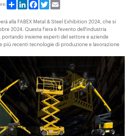
Share
LinkedIn
Facebook
Twitter
Email
ere:
perà alla FABEX Metal & Steel Exhibition 2024, che si
tobre 2024. Questa fiera è l'evento dell'industria
, portando insieme esperti del settore e aziende
le più recenti tecnologie di produzione e lavorazione