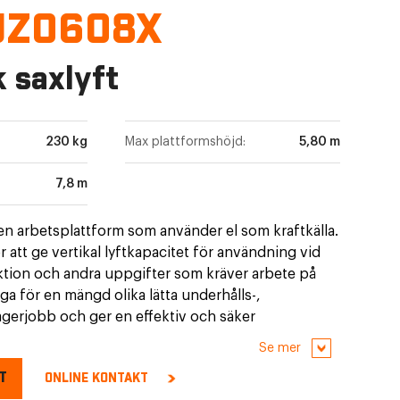
JZ0608X
k saxlyft
230 kg
Max plattformshöjd:
5,80 m
7,8 m
r en arbetsplattform som använder el som kraftkälla.
 att ge vertikal lyftkapacitet för användning vid
ktion och andra uppgifter som kräver arbete på
iga för en mängd olika lätta underhålls-,
agerjobb och ger en effektiv och säker
Se mer
T
ONLINE KONTAKT