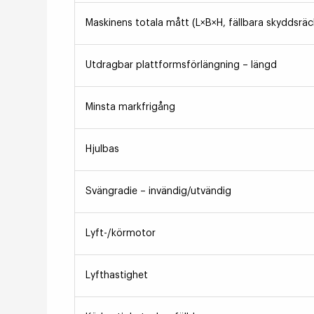
Maskinens totala mått (L×B×H, fällbara skyddsräc
Utdragbar plattformsförlängning – längd
Minsta markfrigång
Hjulbas
Svängradie – invändig/utvändig
Lyft-/körmotor
Lyfthastighet