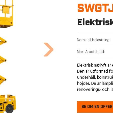
SWGT
Elektris
Nominell belastning:
Max. Arbetshöjd:
Elektrisk saxlyft ä
Den är utformad för
underhåll, konstru
höjder. De är lämpl
renoverings- och l
arbetsplattform.
BE OM EN OFFER