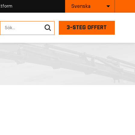
Svenska
attform
3-STEG OFFERT