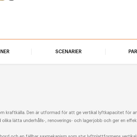
ONER
SCENARIER
PA
m kraftkälla. Den är utformad för att ge vertikal lyftkapacitet för 
olika lätta underhålls-, renoverings- och lagerjobb och ger en effek
ett bord och en fällbar saxmekanism som styr lyftplattformens vertik