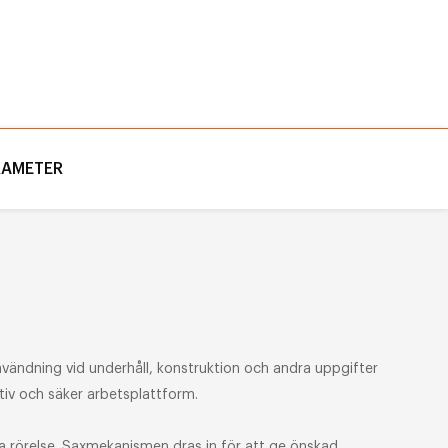
RAMETER
användning vid underhåll, konstruktion och andra uppgifter
tiv och säker arbetsplattform.
ala rörelse. Saxmekanismen dras in för att ge önskad