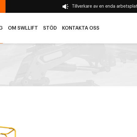
Tillverkare av en enda arbetspl
G
OM SWLLIFT
STÖD
KONTAKTA OSS