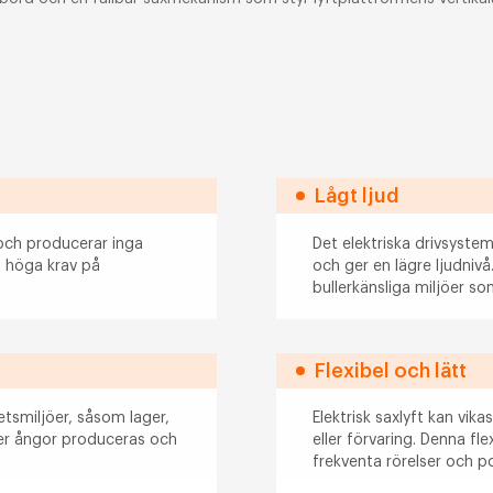
Lågt ljud
a och producerar inga
Det elektriska drivsystem
d höga krav på
och ger en lägre ljudnivå
bullerkänsliga miljöer s
Flexibel och lätt
etsmiljöer, såsom lager,
Elektrisk saxlyft kan vika
ller ångor produceras och
eller förvaring. Denna fl
frekventa rörelser och po