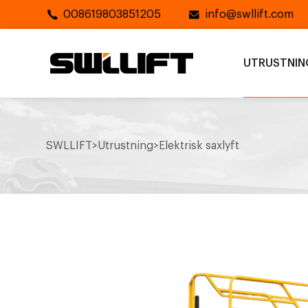
008619803851205
info@swllift.com
UTRUSTNIN
SWLLIFT
>
Utrustning
>
Elektrisk saxlyft