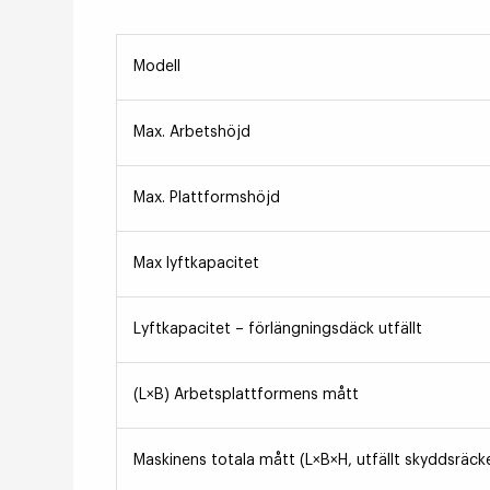
Modell
Max. Arbetshöjd
Max. Plattformshöjd
Max lyftkapacitet
Lyftkapacitet – förlängningsdäck utfällt
(L×B) Arbetsplattformens mått
Maskinens totala mått (L×B×H, utfällt skyddsräck