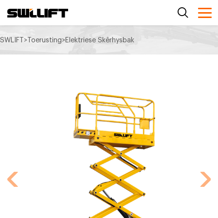
SWLIFT
>
Toerusting
>
Elektriese Skêrhysbak