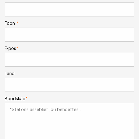
Foon
*
E-pos
*
Land
Boodskap
*