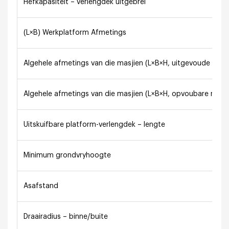
Hefkapasiteit – verlengdek uitgebrei
(L×B) Werkplatform Afmetings
Algehele afmetings van die masjien (L×B×H, uitgevoude relin
Algehele afmetings van die masjien (L×B×H, opvoubare reling
Uitskuifbare platform-verlengdek – lengte
Minimum grondvryhoogte
Asafstand
Draairadius – binne/buite