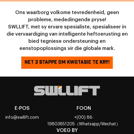
Ons waarborg volkome tevredenheid, geen
probleme, mededingende pryse!
SWLLIFT, met sy ervare spesialiste, spesialiseer in
die vervaardiging van intelligente heftoerusting en
bied tegniese ondersteuning en
eenstopoplossings vir die globale mark.
NET 3 STAPPE OM KWOTASIE TE KRY!
E-POS
FOON
info@swllift.com
+(00) 86-
19803851205（Whatsapp/Wechat）
VOEG BY