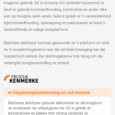
kragbron gebruik. Dit is ontwerp om vertikale hysvermoë te
bied vir gebruik in instandhouding, konstruksie en ander take
wat op hoogtes werk vereis. Hulle is geskik vir 'n verskeidenheid
ligte instandhouding, opknapping en pakhuiswerk en bied 'n
doeltreffende en veilige werkplatform.
Elektriese skêrhyser bestaan gewoonlik uit 'n platform of tafel
en 'n vouskêrmeganisme wat die vertikale beweging van die
hysplatform beheer. Die skêrmeganisme trek terug om die
verlangde hoogteverstelling te verskaf.
PRODUK
KENMERKE
Omgewingsbeskerming en nul-emissie
Elektriese skêrhyser gebruik elektrisiteit as die kragbron
en produseer nie uitlaatgasse nie. Dit is geskik vir
binnenshuise en plekke met streng vereistes vir