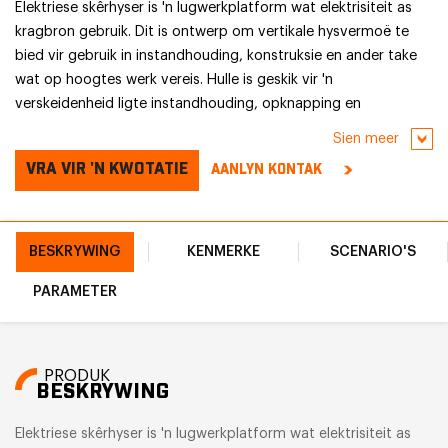
Elektriese skêrhyser is 'n lugwerkplatform wat elektrisiteit as
kragbron gebruik. Dit is ontwerp om vertikale hysvermoë te
bied vir gebruik in instandhouding, konstruksie en ander take
wat op hoogtes werk vereis. Hulle is geskik vir 'n
verskeidenheid ligte instandhouding, opknapping en
pakhuiswerk en bied 'n doeltreffende en veilige werkplatform.
Sien meer
VRA VIR 'N KWOTATIE
AANLYN KONTAK
BESKRYWING
KENMERKE
SCENARIO'S
PARAMETER
PRODUK
BESKRYWING
Elektriese skêrhyser is 'n lugwerkplatform wat elektrisiteit as