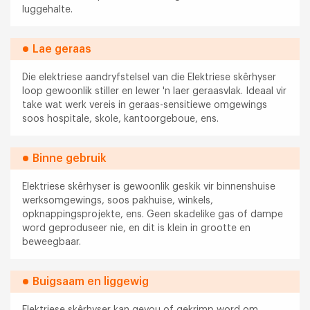
luggehalte.
Lae geraas
Die elektriese aandryfstelsel van die Elektriese skêrhyser
loop gewoonlik stiller en lewer 'n laer geraasvlak. Ideaal vir
take wat werk vereis in geraas-sensitiewe omgewings
soos hospitale, skole, kantoorgeboue, ens.
Binne gebruik
Elektriese skêrhyser is gewoonlik geskik vir binnenshuise
werksomgewings, soos pakhuise, winkels,
opknappingsprojekte, ens. Geen skadelike gas of dampe
word geproduseer nie, en dit is klein in grootte en
beweegbaar.
Buigsaam en liggewig
Elektriese skêrhyser kan gevou of gekrimp word om