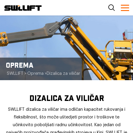
OPREMA
SWLLIFT
>
Oprema
>
Dizalica za viličar
DIZALICA ZA VILIČAR
SWLLIFT dizalica za viličar ima odličan kapacitet rukovanja i
fleksibilnost, što može uštedjeti prostor i troškove te
učinkovito poboljšati radnu učinkovitost. Kao jedan od
najvećih proizvođača građevinskih strojeva u Kini, SWLLIFT je