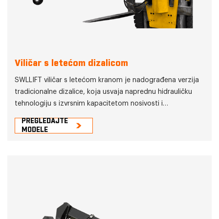
Viličar s letećom dizalicom
SWLLIFT viličar s letećom kranom je nadograđena verzija
tradicionalne dizalice, koja usvaja naprednu hidrauličku
tehnologiju s izvrsnim kapacitetom nosivosti i
fleksibilnošću. U usporedbi s tradicionalnom dizalicom,
PREGLEDAJTE
ima izvrsne performanse u uštedi prostora i troškova te
MODELE
učinkovito poboljšava radnu učinkovitost. SWLLIFT viličar s
letećom dizalicom pružit će učinkovitija i praktičnija
rješenja za logistički prijevoz u raznim industrijama.
SWLLIFT je predan stalnom lansiranju više vrhunske
proizvode kako bi zadovoljili potrebe kupaca diljem
svijeta.