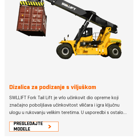
Dizalica za podizanje s viljuškom
SWLLIFT Fork Tail Lift je vrlo učinkovit dio opreme koji
značajno poboljšava učinkovitost viličara i igra ključnu
ulogu u rukovanju velikim teretima. U usporedbi s ostalom
opremom za dizanje, najvažnija značajka viličnog repnog
PREGLEDAJTE
dizača je da ne zahtijeva dodatnu pomoćnu opremu za
MODELE
dizanje i transport velikih predmeta. U isto vrijeme,