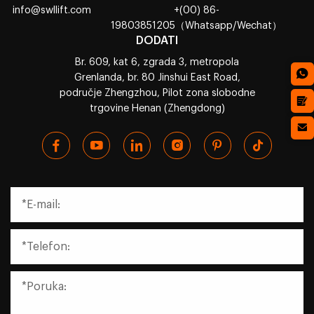
info@swllift.com
+(00) 86-
19803851205（Whatsapp/Wechat）
DODATI
Br. 609, kat 6, zgrada 3, metropola
Grenlanda, br. 80 Jinshui East Road,
područje Zhengzhou, Pilot zona slobodne
trgovine Henan (Zhengdong)