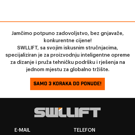
relativno jednostavno rukovanje viličarom smanjuje
poteškoće u obuci i radu, omogućujući zaposlenicima da
brže pređu na brzinu i rade učinkovitije. SWLLIFT viličar
pruža prikladno, učinkovito i isplativo rješenje za tvrtke za
brzo premještanje velikih predmeta i sigurno,
Jamčimo potpuno zadovoljstvo, bez gnjavaže,
povećavajući produktivnost i konkurentnost.
konkurentne cijene!
SWLLIFT, sa svojim iskusnim stručnjacima,
specijaliziran je za proizvodnju inteligentne opreme
za dizanje i pruža tehničku podršku i rješenja na
jednom mjestu za globalno tržište.
SAMO 3 KORAKA DO PONUDE!
E-MAIL
TELEFON