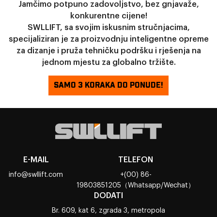
Jamčimo potpuno zadovoljstvo, bez gnjavaže,
konkurentne cijene!
SWLLIFT, sa svojim iskusnim stručnjacima,
specijaliziran je za proizvodnju inteligentne opreme
za dizanje i pruža tehničku podršku i rješenja na
jednom mjestu za globalno tržište.
SAMO 3 KORAKA DO PONUDE!
E-MAIL
TELEFON
info@swllift.com
+(00) 86-
19803851205（Whatsapp/Wechat）
DODATI
Br. 609, kat 6, zgrada 3, metropola