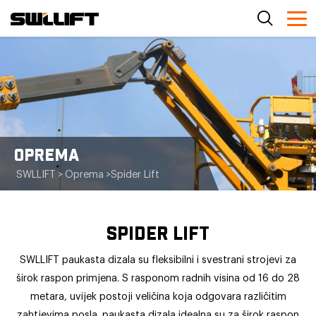
OPREMA
SWLLIFT
>
Oprema
>
Spider Lift
SPIDER LIFT
SWLLIFT paukasta dizala su fleksibilni i svestrani strojevi za
širok raspon primjena. S rasponom radnih visina od 16 do 28
metara, uvijek postoji veličina koja odgovara različitim
zahtjevima posla. paukasta dizala idealna su za širok raspon