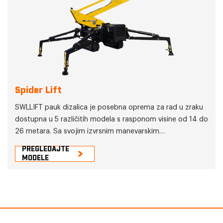
Spider Lift
SWLLIFT pauk dizalica je posebna oprema za rad u zraku
dostupna u 5 različitih modela s rasponom visine od 14 do
26 metara. Sa svojim izvrsnim manevarskim
sposobnostima i kapacitetom dizanja, pogodan je za rad
PREGLEDAJTE
na visini u ograničenim ili složenim radnim okruženjima.
MODELE
SWLLIFT paukasto dizalo ima široku primjenu u
područjima izgradnje zgrada, unutarnjeg uređenja, njege
drveća, održavanja električne opreme, instalacije i
održavanja reklame i tako dalje.