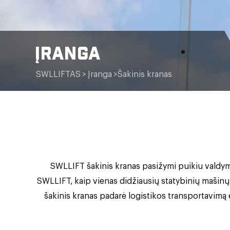
ĮRANGA
SWLLIFTAS
>
Įranga
>
Šakinis kranas
SWLLIFT šakinis kranas pasižymi puikiu valdymo
SWLLIFT, kaip vienas didžiausių statybinių mašin
šakinis kranas padarė logistikos transportavimą 