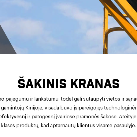
ŠAKINIS KRANAS
 pajėgumu ir lankstumu, todėl gali sutaupyti vietos ir sąn
ų gamintojų Kinijoje, visada buvo įsipareigojęs technologin
efektyvesnį ir patogesnį įvairiose pramonės šakose. Ateityje
klasės produktų, kad aptarnautų klientus visame pasaulyje.