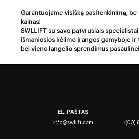
logistiko
sprendim
Garantuojame visišką pasitenkinimą, be
įsipareigo
kainas!
aukščiaus
patenkint
SWLLIFT su savo patyrusiais specialistai
pasaulyje
išmaniosios kėlimo įrangos gamyboje ir 
bei vieno langelio sprendimus pasaulinei 
EL. PAŠTAS
info@swllift.com
+(00) 