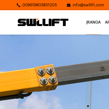
008619803851205
info@swllift.com
ĮRANGA
A