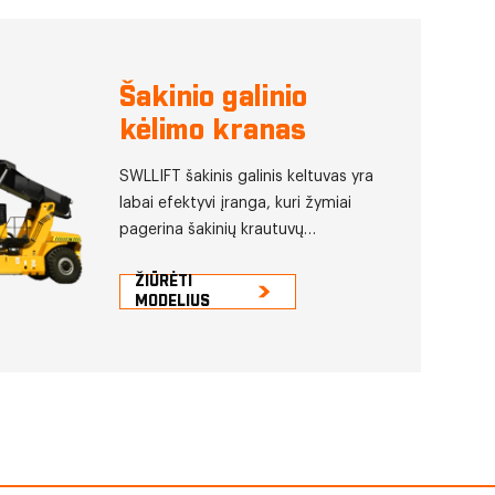
Šakinio galinio
kėlimo kranas
SWLLIFT šakinis galinis keltuvas yra
labai efektyvi įranga, kuri žymiai
pagerina šakinių krautuvų
efektyvumą ir atlieka pagrindinį
ŽIŪRĖTI
vaidmenį tvarkant didelius krovinius.
MODELIUS
Lyginant su kita kėlimo įranga,
svarbiausia Fork Tail Lift savybė yra
ta, kad jam nereikia papildomos
pagalbinės įrangos dideliems
daiktams kelti ir transportuoti. Tuo
pačiu metu gana paprastas šakinio
krautuvo valdymas sumažina