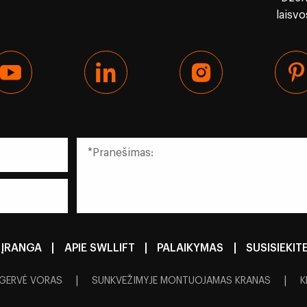
laisv
ĮRANGA
|
APIE SWLLIFT
|
PALAIKYMAS
|
SUSISIEKIT
|
|
GERVĖ VORAS
SUNKVEŽIMYJE MONTUOJAMAS KRANAS
K