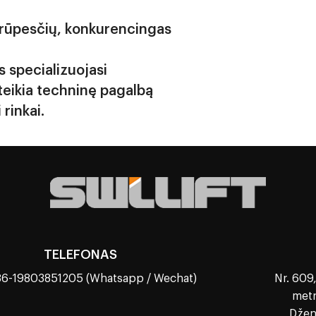
s transportavimo
us. SWLLIFT yra
 rūpesčių, konkurencingas
jusi nuolat paleisti daugiau
ios klasės produktai, kad
ų klientų poreikius visame
s specializuojasi
.
teikia techninę pagalbą
rinkai.
TELEFONAS
86-19803851205 (Whatsapp / Wechat)
Nr. 609,
metr
Džen