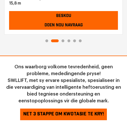
15,8 m
BESKOU
DOEN NOU NAVRAAG
Ons waarborg volkome tevredenheid, geen
probleme, mededingende pryse!
SWLLIFT, met sy ervare spesialiste, spesialiseer in
die vervaardiging van intelligente heftoerusting en
bied tegniese ondersteuning en
eenstopoplossings vir die globale mark.
NET 3 STAPPE OM KWOTASIE TE KRY!