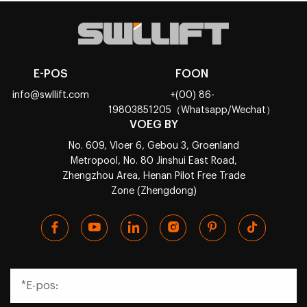
E-POS
FOON
info@swllift.com
+(00) 86-
19803851205（Whatsapp/Wechat）
VOEG BY
No. 609, Vloer 6, Gebou 3, Groenland
Metropool, No. 80 Jinshui East Road,
Zhengzhou Area, Henan Pilot Free Trade
Zone (Zhengdong)