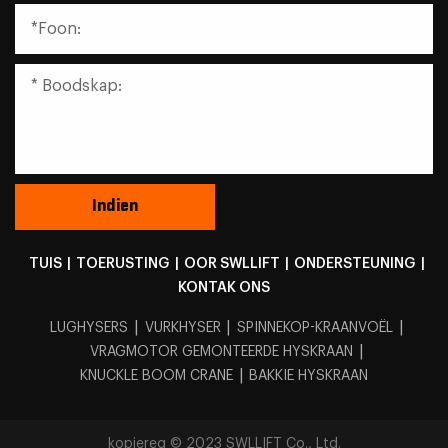
TUIS
|
TOERUSTING
|
OOR SWLLIFT
|
ONDERSTEUNING
|
KONTAK ONS
|
|
|
LUGHYSERS
VURKHYSER
SPINNEKOP-KRAANVOËL
|
VRAGMOTOR GEMONTEERDE HYSKRAAN
|
KNUCKLE BOOM CRANE
BAKKIE HYSKRAAN
kopiereg © 2023 SWLLIFT Co., Ltd.