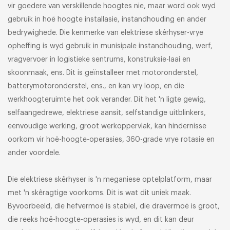
vir goedere van verskillende hoogtes nie, maar word ook wyd
gebruik in hoë hoogte installasie, instandhouding en ander
bedrywighede. Die kenmerke van elektriese skêrhyser-vrye
opheffing is wyd gebruik in munisipale instandhouding, werf,
vragvervoer in logistieke sentrums, konstruksie-laai en
skoonmaak, ens. Dit is geïnstalleer met motoronderstel,
batterymotoronderstel, ens., en kan vry loop, en die
werkhoogteruimte het ook verander. Dit het 'n ligte gewig,
selfaangedrewe, elektriese aansit, selfstandige uitblinkers,
eenvoudige werking, groot werkoppervlak, kan hindernisse
oorkom vir hoë-hoogte-operasies, 360-grade vrye rotasie en
ander voordele.
Die elektriese skêrhyser is 'n meganiese optelplatform, maar
met 'n skêragtige voorkoms. Dit is wat dit uniek maak.
Byvoorbeeld, die hefvermoë is stabiel, die dravermoë is groot,
die reeks hoë-hoogte-operasies is wyd, en dit kan deur