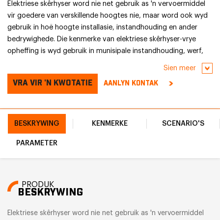
Elektriese skêrhyser word nie net gebruik as 'n vervoermiddel
vir goedere van verskillende hoogtes nie, maar word ook wyd
gebruik in hoë hoogte installasie, instandhouding en ander
bedrywighede. Die kenmerke van elektriese skêrhyser-vrye
opheffing is wyd gebruik in munisipale instandhouding, werf,
vragvervoer in logistieke sentrums, konstruksie-laai en
Sien meer
skoonmaak, ens. Dit is geïnstalleer met motoronderstel,
VRA VIR 'N KWOTATIE
AANLYN KONTAK
batterymotoronderstel, ens., en kan vry loop, en die
werkhoogteruimte het ook verander. Dit het 'n ligte gewig,
selfaangedrewe, elektriese aansit, selfstandige uitblinkers,
eenvoudige werking, groot werkoppervlak, kan hindernisse
BESKRYWING
KENMERKE
SCENARIO'S
oorkom vir hoë-hoogte-operasies, 360-grade vrye rotasie en
PARAMETER
ander voordele.
PRODUK
BESKRYWING
Elektriese skêrhyser word nie net gebruik as 'n vervoermiddel