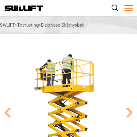
SWLIFT
>
Toerusting
>
Elektriese Skêrhysbak