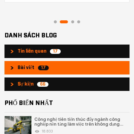
DANH SÁCH BLOG
Tin liên quan
17
Bài viết
17
Sự kiện
66
PHỔ BIẾN NHẤT
Công nghệ tiên tiến thúc đẩy ngành công
nghiệp nền tảng làm việc trên không dạng
nhện lên tầm cao mới
18.833