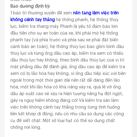
Bảo dưỡng định kỳ:
1.bảo trì thường xuyên để xem
nền tảng làm việc trên
không cánh tay thẳng
hệ thống phanh, hệ thống thủy
lực, kiểm tra thang máy. Phanh là yếu tố đảm bảo lớn
đầu tiên cho sự an toàn của xe, khi phải mở hệ thống
phanh tay (và phía trước và phía sau xe phải đặt biển
cảnh báo an toàn), hệ thống thủy lực bao gồm bình dầu
thủy lực và từng ống dầu cao áp, kiểm tra xem có thiếu
dầu thủy lực hay không, theo bình dầu thủy lực của vị trí
mặt phẳng dầu để đánh giá, ống dầu cao áp để kiểm tra
xem có bị lão hóa hay không, vì ống dầu tiếp xúc với bên
ngoài trong một thời gian dài nên rất dễ dàng đến lão
hóa, một khi lão hóa có khả năng xảy ra, quả lê vỡ ống
dầu áp suất cao sẽ xảy ra hiện tượng nâng hạ đột ngột,
gây ra nguy hiểm không đáng có! Và kiểm tra sàn làm
việc trên không cánh tay thẳng trong từng tình huống
liên kết khớp di động, nếu có nhu cầu sử dụng các công
cụ để siết chặt. Một số loại hạt có thể sử dụng chất
chống nới lỏng.