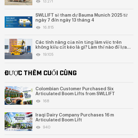
13.271
SWLLIFT sẽ tham dự Bauma Munich 2025 từ
ngày 7 đến ngày 13 tháng 4
16.815
Các tính năng của nền tảng làm việc trên
không kiểu cắt kéo là gì? Làm thế nào để lựa
chọn và mua?
19.105
ĐƯỢC THÊM CUỐI CÙNG
Colombian Customer Purchased Six
Articulated Boom Lifts from SWLLIFT
168
Iraqi Dairy Company Purchases 16 m
Articulated Boom Lift
940