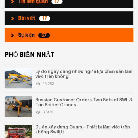
Tin liên quan
17
Bài viết
17
Sự kiện
67
PHỔ BIẾN NHẤT
Lý do ngày càng nhiều người lựa chọn sàn làm
việc trên không
18.253
Russian Customer Orders Two Sets of SWL 3-
Ton Spider Cranes
3.606
Dự án xây dựng Guam – Thiết bị làm việc trên
không Swllift