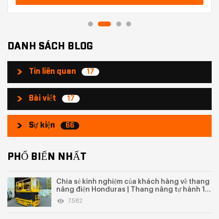
DANH SÁCH BLOG
Tin liên quan
17
Bài viết
17
Sự kiện
66
PHỔ BIẾN NHẤT
Chia sẻ kinh nghiệm của khách hàng về thang
nâng điện Honduras | Thang nâng tự hành 12-
14 mét dùng cho bảo trì nhà máy
7.582