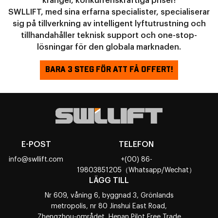
krångel, konkurrenskraftiga priser!
SWLLIFT, med sina erfarna specialister, specialiserar
sig på tillverkning av intelligent lyftutrustning och
tillhandahåller teknisk support och one-stop-
lösningar för den globala marknaden.
BARA 3 STEG FÖR ATT FÅ OFFERT!
E-POST
TELEFON
info@swllift.com
+(00) 86-
19803851205（Whatsapp/Wechat）
LÄGG TILL
Nr 609, våning 6, byggnad 3, Grönlands
metropolis, nr 80 Jinshui East Road,
Zhengzhou-området, Henan Pilot Free Trade