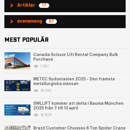
Artiklar
17
evenemang
67
MEST POPULÄR
Canada Scissor Lift Rental Company Bulk
Purchase
1 261
METEC Sydostasien 2025 – Den främsta
metallurgiska mässan
19 393
SWLLIFT kommer att delta i Bauma München
2025 från 7 till 13 april
16 829
Brazil Customer Chooses 8 Ton Spider Crane