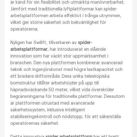
är känd för sin flexibilitet och utmärkta manövrerbarhet.
Jämfört med traditionella lyftplattformar kan spider-
arbetsplattformen arbeta effektivt i trånga utrymmen,
vilket ger större säkerhet och bekvämlighet för
operatörerna.
Nyligen har Swllift, tillverkaren av
spider-
arbetsplattformar
, har introducerat en slående
innovation som har väckt stor uppmärksamhet i
branschen. Den nya plattformen kombinerar avancerad
teknik och ingenjörskonst med högre lastkapacitet och
ett bredare driftområde. Dess unika teleskopiska
bomstruktur tillåter arbetshöjder på upp till
häpnadsväckande 50 meter, vilket vida överskrider
begränsningarna för traditionella plattformar. Dessutom
är plattformen utrustad med avancerade
säkerhetssystem, inklusive intelligent
stabiliseringskontroll och nödstopp, för att säkerställa
operatörernas säkerhet.
Detta innovativa
spider arbetsplattform
har ett brett