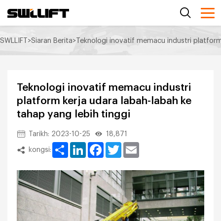
SWLLIFT
>
Siaran Berita
>
Teknologi inovatif memacu industri platform
Teknologi inovatif memacu industri
platform kerja udara labah-labah ke
tahap yang lebih tinggi
Tarikh: 2023-10-25
18,871
Share
LinkedIn
Facebook
Twitter
Email
kongsi: