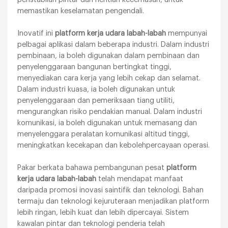
memastikan keselamatan pengendali.
Inovatif ini
platform kerja udara labah-labah
mempunyai
pelbagai aplikasi dalam beberapa industri. Dalam industri
pembinaan, ia boleh digunakan dalam pembinaan dan
penyelenggaraan bangunan bertingkat tinggi,
menyediakan cara kerja yang lebih cekap dan selamat.
Dalam industri kuasa, ia boleh digunakan untuk
penyelenggaraan dan pemeriksaan tiang utiliti,
mengurangkan risiko pendakian manual. Dalam industri
komunikasi, ia boleh digunakan untuk memasang dan
menyelenggara peralatan komunikasi altitud tinggi,
meningkatkan kecekapan dan kebolehpercayaan operasi.
Pakar berkata bahawa pembangunan pesat
platform
kerja udara labah-labah
telah mendapat manfaat
daripada promosi inovasi saintifik dan teknologi. Bahan
termaju dan teknologi kejuruteraan menjadikan platform
lebih ringan, lebih kuat dan lebih dipercayai. Sistem
kawalan pintar dan teknologi penderia telah