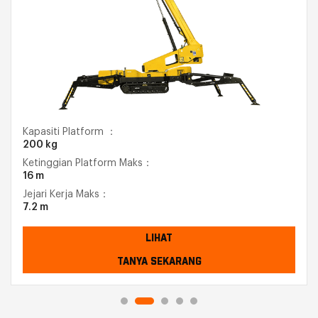
Kapasiti Platform ：
200 kg
Ketinggian Platform Maks：
16 m
Jejari Kerja Maks：
7.2 m
LIHAT
TANYA SEKARANG