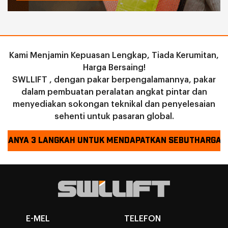
Kami Menjamin Kepuasan Lengkap, Tiada Kerumitan,
Harga Bersaing!
SWLLIFT , dengan pakar berpengalamannya, pakar
dalam pembuatan peralatan angkat pintar dan
menyediakan sokongan teknikal dan penyelesaian
sehenti untuk pasaran global.
HANYA 3 LANGKAH UNTUK MENDAPATKAN SEBUTHARGA !
E-MEL
TELEFON