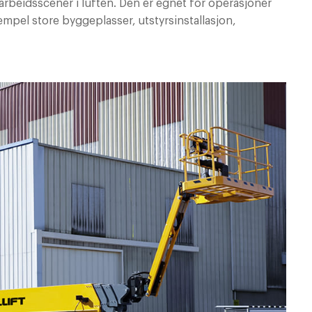
arbeidsscener i luften. Den er egnet for operasjoner
pel store byggeplasser, utstyrsinstallasjon,