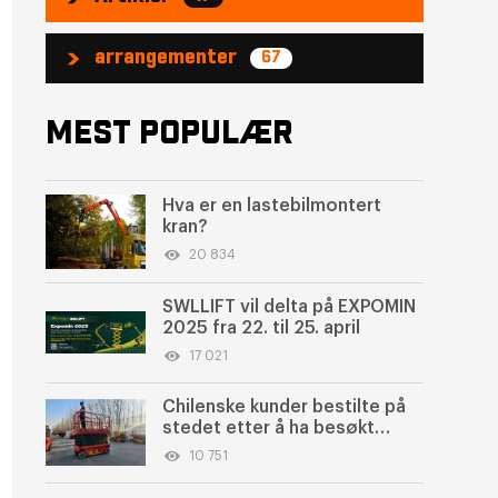
arrangementer
67
MEST POPULÆR
Hva er en lastebilmontert
kran?
20 834
SWLLIFT vil delta på EXPOMIN
2025 fra 22. til 25. april
17 021
Chilenske kunder bestilte på
stedet etter å ha besøkt
Swlllift-utstillingen!
10 751