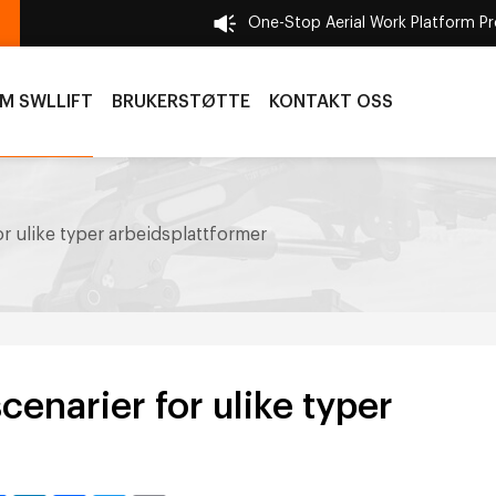
One-Stop Aerial Work Platform P
M SWLLIFT
BRUKERSTØTTE
KONTAKT OSS
r ulike typer arbeidsplattformer
enarier for ulike typer