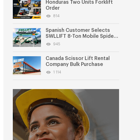
Honduras Two Units Forklift
Order
814
Spanish Customer Selects
SWLLIFT 8-Ton Mobile Spider
Crane
945
Canada Scissor Lift Rental
Company Bulk Purchase
1 114