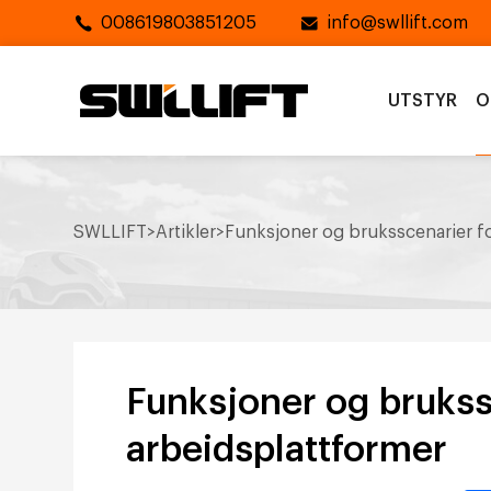
008619803851205
info@swllift.com
UTSTYR
O
SWLLIFT
>
Artikler
>
Funksjoner og bruksscenarier fo
Funksjoner og brukssc
arbeidsplattformer