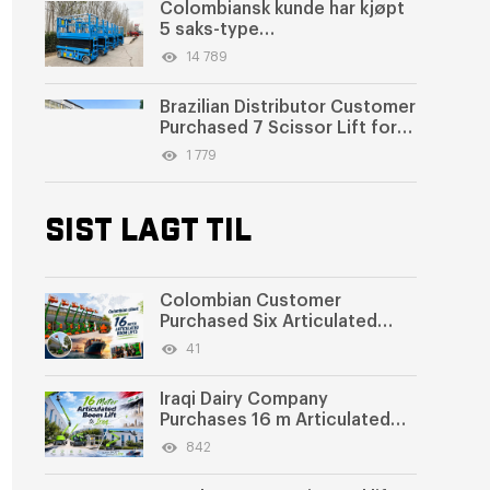
Colombiansk kunde har kjøpt
5 saks-type
arbeidsplattformer, utvider
14 789
virksomheten til nye høyder
Brazilian Distributor Customer
Purchased 7 Scissor Lift for
Rental
1 779
SIST LAGT TIL
Colombian Customer
Purchased Six Articulated
Boom Lifts from SWLLIFT
41
Iraqi Dairy Company
Purchases 16 m Articulated
Boom Lift
842