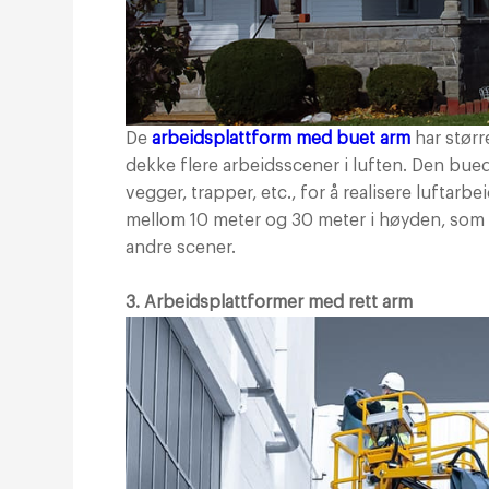
De
arbeidsplattform med buet arm
har størr
dekke flere arbeidsscener i luften. Den bue
vegger, trapper, etc., for å realisere luftar
mellom 10 meter og 30 meter i høyden, som b
andre scener.
3. Arbeidsplattformer med rett arm