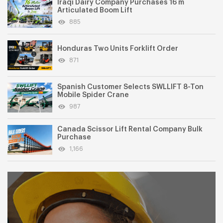
Iraqi Dairy Company Purchases 16 m
Articulated Boom Lift
885
Honduras Two Units Forklift Order
871
Spanish Customer Selects SWLLIFT 8-Ton
Mobile Spider Crane
987
Canada Scissor Lift Rental Company Bulk
Purchase
1,166