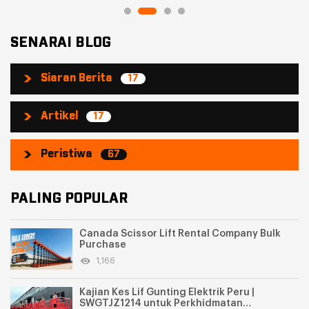
SENARAI BLOG
Siaran Berita
17
Artikel
17
Peristiwa
67
PALING POPULAR
Canada Scissor Lift Rental Company Bulk
Purchase
1,166
Kajian Kes Lif Gunting Elektrik Peru |
SWGTJZ1214 untuk Perkhidmatan