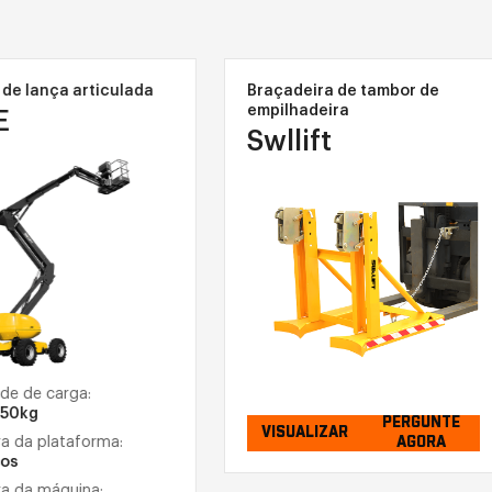
de lança articulada
Braçadeira de tambor de
empilhadeira
E
Swllift
e de carga:
50kg
PERGUNTE
VISUALIZAR
AGORA
a da plataforma:
os
a da máquina: