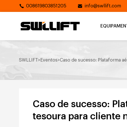
008619803851205
info@swllift.com
EQUIPAME
SWLLIFT
>
Eventos
>
Caso de sucesso: Plataforma aér
Caso de sucesso: Plat
tesoura para cliente 