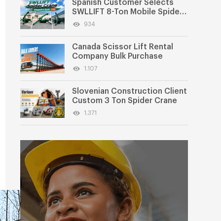
Spanish Customer Selects
SWLLIFT 8-Ton Mobile Spider
Crane
934
Canada Scissor Lift Rental
Company Bulk Purchase
1.107
Slovenian Construction Client
Custom 3 Ton Spider Crane
1.371