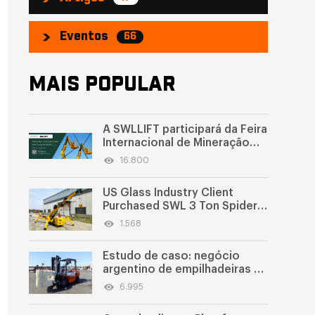
Eventos
66
MAIS POPULAR
A SWLLIFT participará da Feira
Internacional de Mineração
Perumin 2025
16.800
US Glass Industry Client
Purchased SWL 3 Ton Spider
Crane
1.568
Estudo de caso: negócio
argentino de empilhadeiras a
diesel exportado com
6.995
sucesso para a América do
Sul