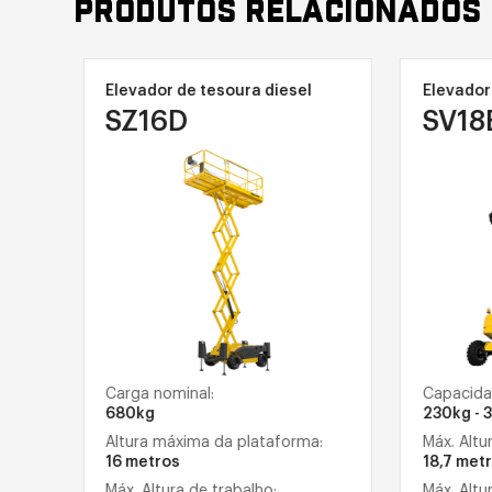
PRODUTOS RELACIONADOS
Elevador de tesoura diesel
Elevador 
SZ16D
SV18
Carga nominal:
Capacidad
680kg
230kg - 3
Altura máxima da plataforma:
Máx. Altur
16 metros
18,7 metr
Máx. Altura de trabalho:
Máx. Altur