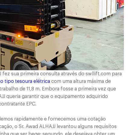
fez sua primeira consulta através do swllift.com para
o tipo tesoura elétrica
com uma altura máxima de
trabalho de 11,8 m. Embora fosse a primeira vez que
AJJ queria garantir que o equipamento adquirido
contratante EPC.
ondemos rapidamente e fornecemos uma cotação
ção, o Sr. Awad ALHAJJ levantou alguns requisitos
tinha que ser bege; segundo, ele desejava obter um