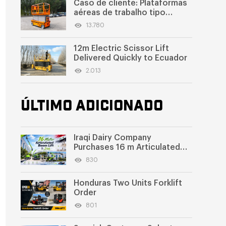
Caso de cliente: Plataformas
aéreas de trabalho tipo
tesoura personalizadas nos
13.780
Emirados Árabes Unidos
12m Electric Scissor Lift
Delivered Quickly to Ecuador
2.013
ÚLTIMO ADICIONADO
Iraqi Dairy Company
Purchases 16 m Articulated
Boom Lift
830
Honduras Two Units Forklift
Order
801