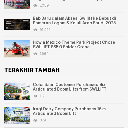
Memasuki Pasaran Amerika Selatan
7,089
Bab Baru dalam Akses: Swllift ke Debut di
Pameran Logam & Keluli Arab Saudi 2025
16,933
How a Mexico Theme Park Project Chose
SWLLIFT SS5.0 Spider Crane
1,664
TERAKHIR TAMBAH
Colombian Customer Purchased Six
Articulated Boom Lifts from SWLLIFT
112
Iraqi Dairy Company Purchases 16 m
Articulated Boom Lift
879