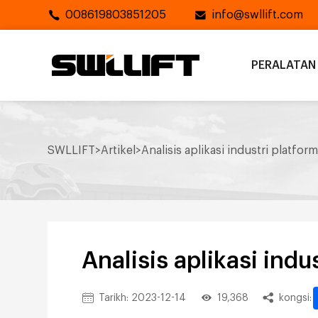
008619803851205
info@swllift.com
PERALATAN
SWLLIFT
>
Artikel
>
Analisis aplikasi industri platfor
Analisis aplikasi indu
Tarikh: 2023-12-14
19,368
kongsi: