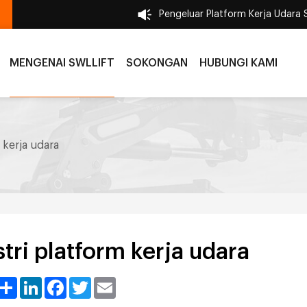
Pengeluar Platform Kerja Udara 
MENGENAI SWLLIFT
SOKONGAN
HUBUNGI KAMI
m kerja udara
stri platform kerja udara
Share
LinkedIn
Facebook
Twitter
Email