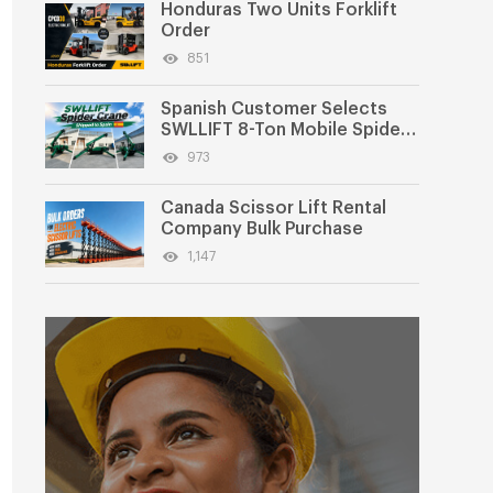
Honduras Two Units Forklift
Order
851
Spanish Customer Selects
SWLLIFT 8-Ton Mobile Spider
Crane
973
Canada Scissor Lift Rental
Company Bulk Purchase
1,147