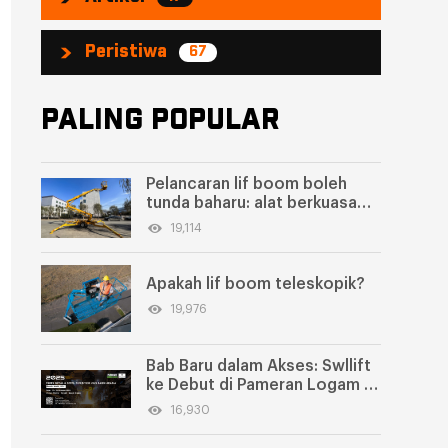
Peristiwa
67
PALING POPULAR
Pelancaran lif boom boleh
tunda baharu: alat berkuasa
untuk bekerja pada ketinggian
19,114
Apakah lif boom teleskopik?
19,976
Bab Baru dalam Akses: Swllift
ke Debut di Pameran Logam &
Keluli Arab Saudi 2025
16,930