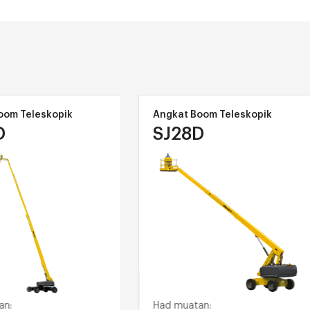
om Teleskopik
Angkat Boom Teleskopik
D
SJ28D
n:
Had muatan: