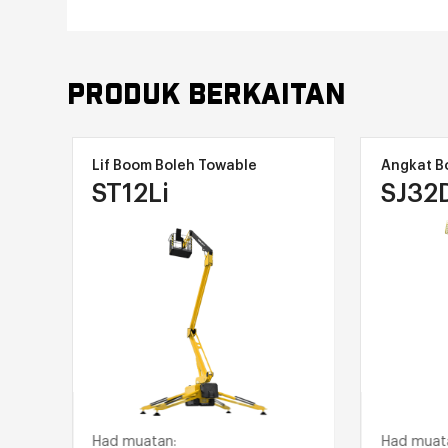
PRODUK BERKAITAN
Lif Boom Boleh Towable
Angkat Bo
ST12Li
SJ32
Had muatan:
Had muata