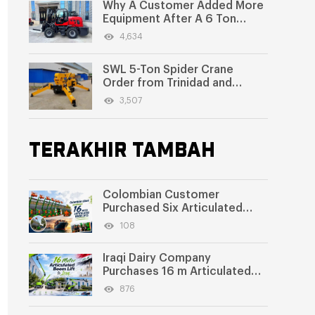
Why A Customer Added More
Equipment After A 6 Ton
Rough Terrain Forklift
4,634
SWL 5-Ton Spider Crane
Order from Trinidad and
Tobago
3,507
TERAKHIR TAMBAH
Colombian Customer
Purchased Six Articulated
Boom Lifts from SWLLIFT
108
Iraqi Dairy Company
Purchases 16 m Articulated
Boom Lift
876