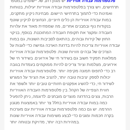
פלטפורמות עבודה אוויריות
יש מגוון רחב של יישומים במספר
תרחישים, ויש צורך בפלטפורמות עבודה אוויריות יעילות, בטוחות
ואמינות כדי לתמוך בתרחישי היישום. מבחינת ניקיון מתקנים,
במות עבודה אוויריות הן כלים חיוניים, הנחוצים לניקיון שוטף
בנקודות נוף ובמבנים אחרים, מה שמפחית מאוד את עלויות
העבודה ומקצר את תקופת העבודה המתוכננת. בנוסף, בניקוי
החוץ של קירות גבוהים, בהתאם לסביבות השונות, גם במות
עבודה אוויריות צריכות להיות בדרגת הארכה גמישה כדי לענות על
הצרכים של גבהים וזוויות שונות. פלטפורמות עבודה אוויריות
ממלאות תפקיד חשוב גם בשידור חי של אירועים. בשידור חי של
אירועים, מצלמות וציוד צריכים להיות ממוקמים בעמדות בגובה
רב כדי לתפוס תמונה מקיפה יותר. פלטפורמות עבודה אוויריות
יכולות לספק יציבות טובה יותר, להציב את הציוד על המגרש
לשידור חי, כדי להשיג אפקטים חזותיים טובים יותר ולשפר את
חווית הצפייה של הקהל. בין פלטפורמות העבודה האוויריות
הרבות, צצים בהדרגה מוצרים מובחנים. לדוגמה, ניתן להפעיל
כמה במות עבודה אוויריות בחלל צר יותר באמצעות מנגנון
ההרמה. יש גם כמה פלטפורמות עבודה אוויריות עם מערכות
בקרה חכמות ומגנים כדי לבצע משימות עבודה אוויריות שונות
במהירות רבה יותר, מדויקת ובטוחה יותר.