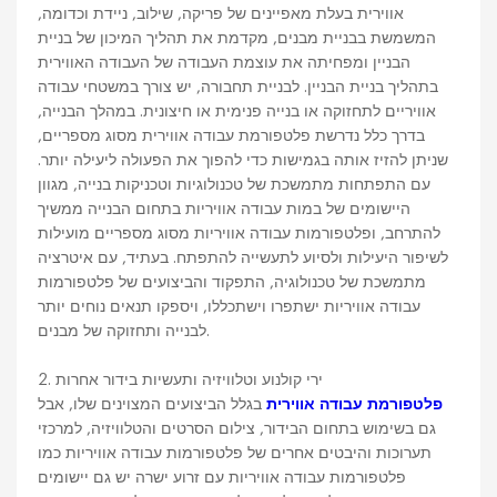
אווירית בעלת מאפיינים של פריקה, שילוב, ניידת וכדומה,
המשמשת בבניית מבנים, מקדמת את תהליך המיכון של בניית
הבניין ומפחיתה את עוצמת העבודה של העבודה האווירית
בתהליך בניית הבניין. לבניית תחבורה, יש צורך במשטחי עבודה
אוויריים לתחזוקה או בנייה פנימית או חיצונית. במהלך הבנייה,
בדרך כלל נדרשת פלטפורמת עבודה אווירית מסוג מספריים,
שניתן להזיז אותה בגמישות כדי להפוך את הפעולה ליעילה יותר.
עם התפתחות מתמשכת של טכנולוגיות וטכניקות בנייה, מגוון
היישומים של במות עבודה אוויריות בתחום הבנייה ממשיך
להתרחב, ופלטפורמות עבודה אוויריות מסוג מספריים מועילות
לשיפור היעילות ולסיוע לתעשייה להתפתח. בעתיד, עם איטרציה
מתמשכת של טכנולוגיה, התפקוד והביצועים של פלטפורמות
עבודה אוויריות ישתפרו וישתכללו, ויספקו תנאים נוחים יותר
לבנייה ותחזוקה של מבנים.
2. ירי קולנוע וטלוויזיה ותעשיות בידור אחרות
פלטפורמת עבודה אווירית
בגלל הביצועים המצוינים שלו, אבל
גם בשימוש בתחום הבידור, צילום הסרטים והטלוויזיה, למרכזי
תערוכות והיבטים אחרים של פלטפורמות עבודה אוויריות כמו
פלטפורמות עבודה אוויריות עם זרוע ישרה יש גם יישומים