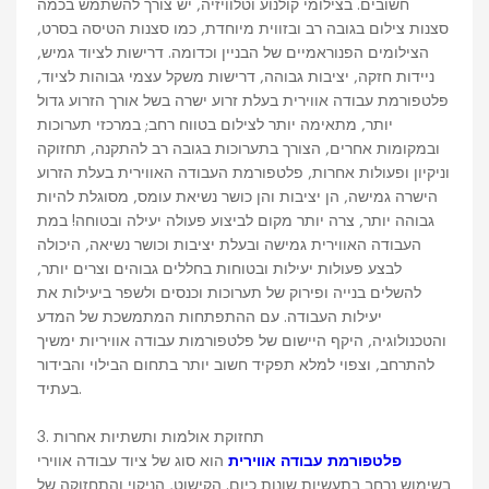
חשובים. בצילומי קולנוע וטלוויזיה, יש צורך להשתמש בכמה
סצנות צילום בגובה רב ובזווית מיוחדת, כמו סצנות הטיסה בסרט,
הצילומים הפנוראמיים של הבניין וכדומה. דרישות לציוד גמיש,
ניידות חזקה, יציבות גבוהה, דרישות משקל עצמי גבוהות לציוד,
פלטפורמת עבודה אווירית בעלת זרוע ישרה בשל אורך הזרוע גדול
יותר, מתאימה יותר לצילום בטווח רחב; במרכזי תערוכות
ובמקומות אחרים, הצורך בתערוכות בגובה רב להתקנה, תחזוקה
וניקיון ופעולות אחרות, פלטפורמת העבודה האווירית בעלת הזרוע
הישרה גמישה, הן יציבות והן כושר נשיאת עומס, מסוגלת להיות
גבוהה יותר, צרה יותר מקום לביצוע פעולה יעילה ובטוחה! במת
העבודה האווירית גמישה ובעלת יציבות וכושר נשיאה, היכולה
לבצע פעולות יעילות ובטוחות בחללים גבוהים וצרים יותר,
להשלים בנייה ופירוק של תערוכות וכנסים ולשפר ביעילות את
יעילות העבודה. עם ההתפתחות המתמשכת של המדע
והטכנולוגיה, היקף היישום של פלטפורמות עבודה אוויריות ימשיך
להתרחב, וצפוי למלא תפקיד חשוב יותר בתחום הבילוי והבידור
בעתיד.
3. תחזוקת אולמות ותשתיות אחרות
פלטפורמת עבודה אווירית
הוא סוג של ציוד עבודה אווירי
בשימוש נרחב בתעשיות שונות כיום. הקישוט, הניקוי והתחזוקה של