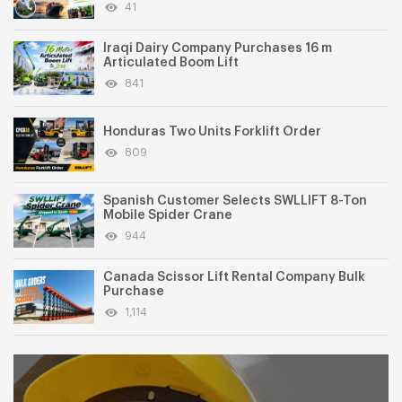
41
Iraqi Dairy Company Purchases 16 m
Articulated Boom Lift
841
Honduras Two Units Forklift Order
809
Spanish Customer Selects SWLLIFT 8-Ton
Mobile Spider Crane
944
Canada Scissor Lift Rental Company Bulk
Purchase
1,114