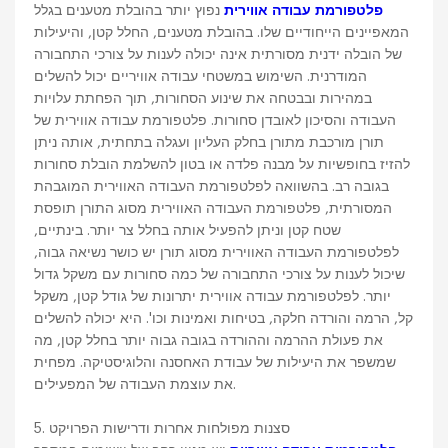
פלטפורמת עבודה אווירית
נפוץ יותר בהובלת מטענים בגלל
המאפיינים הייחודיים שלו. בהובלת מטענים, החלל קטן, והיעילות
של הובלה ידנית מסורתית אינה יכולה לענות על צורכי התחבורה
המודרנית. השימוש במשטחי עבודה אוויריים יכול להשלים
במהירות ובבטחה את שינוע הסחורות, תוך הפחתת עלויות
העבודה והסיכון לאובדן סחורות. פלטפורמת עבודה אווירית של
תורן מורכבת מתורן בחלק העליון ועגלה בתחתית, אותה ניתן
להזיז בחופשיות על מבנה פלדה או בטון להשלמת הובלת סחורות
בגובה רב. בהשוואה לפלטפורמת העבודה האווירית המוגבהת
המסורתית, פלטפורמת העבודה האווירית מסוג התורן תופסת
שטח קטן וניתן להפעיל אותה בחלל צר יותר. בינתיים,
לפלטפורמת העבודה האווירית מסוג תורן יש כושר נשיאה גבוה,
שיכול לענות על צורכי התחבורה של כמה סחורות עם משקל גדול
יותר. לפלטפורמת עבודה אווירית יתרונות של גודל קטן, משקל
קל, הרמה והורדה חלקה, בטיחות ואמינות וכו'. היא יכולה להשלים
את פעולת ההרמה וההורדה בגובה גבוה יותר בחלל קטן, מה
שמשפר את היעילות של עבודת האחסנה והלוגיסטיקה. מפחית
את עוצמת העבודה של המפעילים.
5. סצנות מפולחות אחרות ודרישות הפרויקט