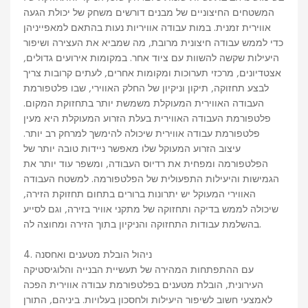
המשטחים החיצוניים של מבנים דורשים משחק של יכולת הגעה
אווירית זמנית. במות עבודה אוויריות נעות בהתאם למאפייניהן
כדי לממש עבודה חיצונית מרובת, מה שמביא את העצירה ושיפור
היעילות שקשה להשוות עם ציוד אחר. במקומות אירועים גדולים,
אצטדיונים, מרכזי תערוכות ומקומות אחרים, לעתים קרובות צריך
לבצע תחזוקה, תיקון וניקיון של החלק האווירי, שבו פלטפורמת
העבודה האווירית המעוקלת משמשת יותר בתחזוקת המקום.
פלטפורמת העבודה האווירית בעלת הזרוע המעוקלת היא מעין
פלטפורמת עבודה אווירית שיכולה להימשך למרחק רב יותר.
עיצוב הזרוע המעוקל שלו מאפשר ניידות טובה יותר של
הפלטפורמה ומפחית את רדיוס העבודה, ומשפר עוד יותר את
הגמישות והיעילות התפעולית של הפלטפורמה. למשטח העבודה
האווירי המעוקל יש יתרונות ברורים בתחום תחזוקת הזירה,
שיכולה לממש בדיקה ותחזוקה של מתקני אוויר בזירה, וגם לסייע
בהשלמת עבודות התחזוקה והניקיון בתוך הזירה ומחוצה לה.
4. ניהול הובלת מטענים ואחסנה
עם ההתפתחות המהירה של תעשיית הבנייה והלוגיסטיקה
העירונית, הובלת מטענים בפלטפורמת עבודה אווירית הפכה
לאמצעי חשוב לשיפור היעילות ולחסכון בעלויות. ביניהם, התורן