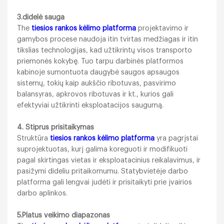
3.didelė sauga
The
tiesios rankos kėlimo platforma
projektavimo ir
gamybos procese naudoja itin tvirtas medžiagas ir itin
tikslias technologijas, kad užtikrintų visos transporto
priemonės kokybę. Tuo tarpu darbinės platformos
kabinoje sumontuota daugybė saugos apsaugos
sistemų, tokių kaip aukščio ribotuvas, pasvirimo
balansyras, apkrovos ribotuvas ir kt., kurios gali
efektyviai užtikrinti eksploatacijos saugumą.
4. Stiprus prisitaikymas
Struktūra
tiesios rankos kėlimo platforma
yra pagrįstai
suprojektuotas, kurį galima koreguoti ir modifikuoti
pagal skirtingas vietas ir eksploatacinius reikalavimus, ir
pasižymi dideliu pritaikomumu. Statybvietėje darbo
platforma gali lengvai judėti ir prisitaikyti prie įvairios
darbo aplinkos.
5.Platus veikimo diapazonas