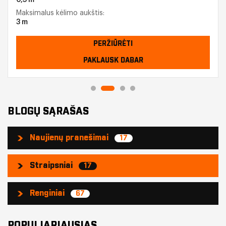
Maksimalus kėlimo aukštis:
3 m
PERŽIŪRĖTI
PAKLAUSK DABAR
BLOGŲ SĄRAŠAS
Naujienų pranešimai
17
Straipsniai
17
Renginiai
67
POPULIARIAUSIAS