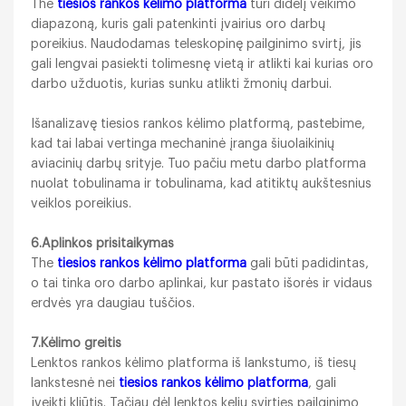
The
tiesios rankos kėlimo platforma
turi didelį veikimo
diapazoną, kuris gali patenkinti įvairius oro darbų
poreikius. Naudodamas teleskopinę pailginimo svirtį, jis
gali lengvai pasiekti tolimesnę vietą ir atlikti kai kurias oro
darbo užduotis, kurias sunku atlikti žmonių darbui.
Išanalizavę tiesios rankos kėlimo platformą, pastebime,
kad tai labai vertinga mechaninė įranga šiuolaikinių
aviacinių darbų srityje. Tuo pačiu metu darbo platforma
nuolat tobulinama ir tobulinama, kad atitiktų aukštesnius
veiklos poreikius.
6.Aplinkos prisitaikymas
The
tiesios rankos kėlimo platforma
gali būti padidintas,
o tai tinka oro darbo aplinkai, kur pastato išorės ir vidaus
erdvės yra daugiau tuščios.
7.Kėlimo greitis
Lenktos rankos kėlimo platforma iš lankstumo, iš tiesų
lankstesnė nei
tiesios rankos kėlimo platforma
, gali
įveikti kliūtis. Tačiau dėl lenktos kelių svirties pailginimo