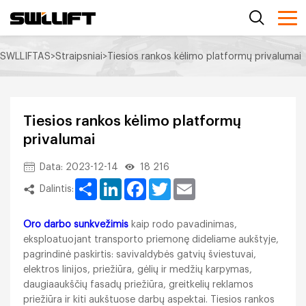
SWLLIFTAS
>
Straipsniai
>
Tiesios rankos kėlimo platformų privalumai
Tiesios rankos kėlimo platformų
privalumai
Data: 2023-12-14
18 216
Share
LinkedIn
Facebook
Twitter
Email
Dalintis:
Oro darbo sunkvežimis
kaip rodo pavadinimas,
eksploatuojant transporto priemonę dideliame aukštyje,
pagrindinė paskirtis: savivaldybės gatvių šviestuvai,
elektros linijos, priežiūra, gėlių ir medžių karpymas,
daugiaaukščių fasadų priežiūra, greitkelių reklamos
priežiūra ir kiti aukštuose darbų aspektai. Tiesios rankos