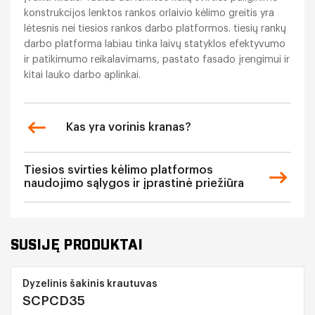
konstrukcijos lenktos rankos orlaivio kėlimo greitis yra
lėtesnis nei tiesios rankos darbo platformos. tiesių rankų
darbo platforma labiau tinka laivų statyklos efektyvumo
ir patikimumo reikalavimams, pastato fasado įrengimui ir
kitai lauko darbo aplinkai.
Kas yra vorinis kranas?
Tiesios svirties kėlimo platformos
naudojimo sąlygos ir įprastinė priežiūra
SUSIJĘ PRODUKTAI
Dyzelinis šakinis krautuvas
SCPCD35