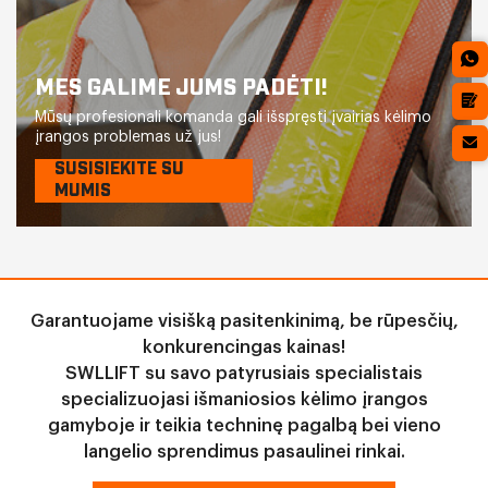
MES GALIME JUMS PADĖTI!
Mūsų profesionali komanda gali išspręsti įvairias kėlimo
įrangos problemas už jus!
SUSISIEKITE SU
MUMIS
Garantuojame visišką pasitenkinimą, be rūpesčių,
konkurencingas kainas!
SWLLIFT su savo patyrusiais specialistais
specializuojasi išmaniosios kėlimo įrangos
gamyboje ir teikia techninę pagalbą bei vieno
langelio sprendimus pasaulinei rinkai.