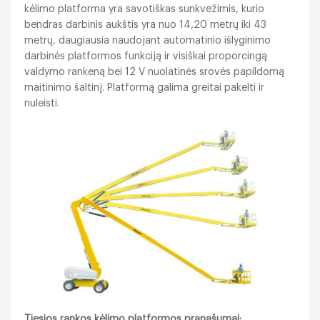
kėlimo platforma yra savotiškas sunkvežimis, kurio
bendras darbinis aukštis yra nuo 14,20 metrų iki 43
metrų, daugiausia naudojant automatinio išlyginimo
darbinės platformos funkciją ir visiškai proporcingą
valdymo rankeną bei 12 V nuolatinės srovės papildomą
maitinimo šaltinį. Platformą galima greitai pakelti ir
nuleisti.
Tiesios rankos kėlimo platformos pranašumai: