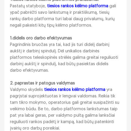
Pastatų statyboje,
tiesios rankos kėlimo platforma
gali
ypač pabrėžti savo lankstumą ir praktiškumą, tiesių
rankų darbo platforma turi labai daug privalumų, kurių
negali pakeisti kitų tipų kėlimo platformos.
1.didelis oro darbo efektyvumas
Pagrindinis bruožas yra tai, kad jis turi didelį darbinį
aukštį ir darbinį spindulį. Dėl unikalios darbinės
platformos teleskopinės strėlės galima greitai reguliuoti
darbinį aukštį ir spindulį, kad būtų pasiektas didelis
darbo efektyvumas.
2. paprastas ir patogus valdymas
Valdymo skydelis
tiesios rankos kėlimo platforma
yra
pagrįstai suprojektuotas ir lengvai valdomas. Reikia tik
tam tikro mokymo, operatorius gali greitai susipažinti su
veikimo būdu. Be to, darbo platformos lankstumas taip
pat yra labai geras, per valdymo pultą galima lanksčiai
reguliuoti rankos padėtį ir kampą, kad būtų patenkinti
įvairių oro darbų poreikiai.