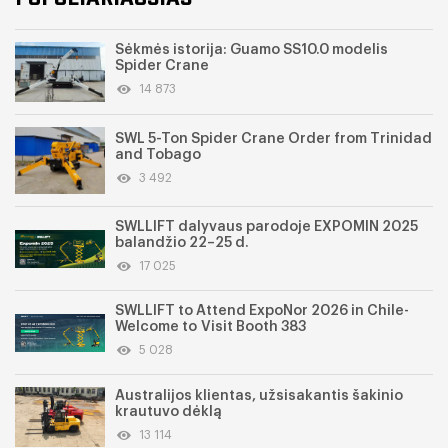
Sėkmės istorija: Guamo SS10.0 modelis
Spider Crane
14 873
SWL 5-Ton Spider Crane Order from Trinidad
and Tobago
3 492
SWLLIFT dalyvaus parodoje EXPOMIN 2025
balandžio 22–25 d.
17 025
SWLLIFT to Attend ExpoNor 2026 in Chile-
Welcome to Visit Booth 383
5 028
Australijos klientas, užsisakantis šakinio
krautuvo dėklą
13 114