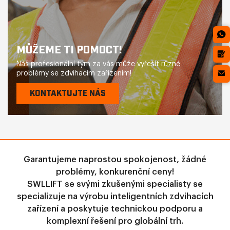
MŮŽEME TI POMOCT!
Náš profesionální tým za vás může vyřešit různé
problémy se zdvihacím zařízením!
KONTAKTUJTE NÁS
Garantujeme naprostou spokojenost, žádné
problémy, konkurenční ceny!
SWLLIFT se svými zkušenými specialisty se
specializuje na výrobu inteligentních zdvihacích
zařízení a poskytuje technickou podporu a
komplexní řešení pro globální trh.