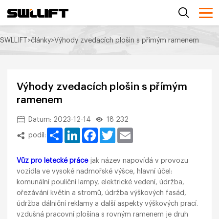
SWLLIFT
>
články
>
Výhody zvedacích plošin s přímým ramenem
Výhody zvedacích plošin s přímým
ramenem
Datum: 2023-12-14
18 232
Share
LinkedIn
Facebook
Twitter
Email
podíl:
Vůz pro letecké práce
jak název napovídá v provozu
vozidla ve vysoké nadmořské výšce, hlavní účel:
komunální pouliční lampy, elektrické vedení, údržba,
ořezávání květin a stromů, údržba výškových fasád,
údržba dálniční reklamy a další aspekty výškových prací.
vzdušná pracovní plošina s rovným ramenem je druh