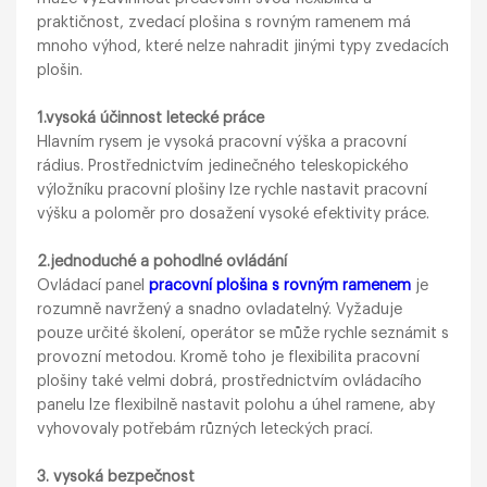
praktičnost, zvedací plošina s rovným ramenem má
mnoho výhod, které nelze nahradit jinými typy zvedacích
plošin.
1.vysoká účinnost letecké práce
Hlavním rysem je vysoká pracovní výška a pracovní
rádius. Prostřednictvím jedinečného teleskopického
výložníku pracovní plošiny lze rychle nastavit pracovní
výšku a poloměr pro dosažení vysoké efektivity práce.
2.jednoduché a pohodlné ovládání
Ovládací panel
pracovní plošina s rovným ramenem
je
rozumně navržený a snadno ovladatelný. Vyžaduje
pouze určité školení, operátor se může rychle seznámit s
provozní metodou. Kromě toho je flexibilita pracovní
plošiny také velmi dobrá, prostřednictvím ovládacího
panelu lze flexibilně nastavit polohu a úhel ramene, aby
vyhovovaly potřebám různých leteckých prací.
3. vysoká bezpečnost