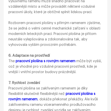
výsuvnému ramenu může snadno pracovat na
vzdálenější místo a může provádět některé vzdušné
pracovní úkoly, které je obtížné splnit lidskou prací.
Rozborem pracovní plošiny s přímým ramenem zjistíme,
že se jedná o velmi cenné mechanické zařízení v oblasti
moderních leteckých prací. Pracovní plošina je přitom
neustále vylepšována a zdokonalována tak, aby
vyhovovala vyšším provozním potřebám.
6. Adaptace na prostředí
The
pracovní plošina s rovným ramenem
může být vyšší,
což je vhodné pro vzdušné pracovní prostředí, kde je
vnější i vnitřní prostor budovy prázdnější.
7. Rychlost zvedání
Pracovní plošina se zakřiveným ramenem je díky
flexibilitě skutečně flexibilnější než
pracovní plošina s
rovným ramenem
, dokáže překonat překážky. Ale kvůli
zakřivenému ramenu víceramenného prodlužovacího
designu je rychlost zvedání vozidla se zakřiveným