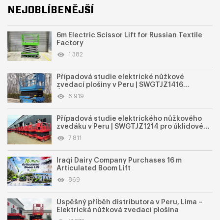
NEJOBLÍBENĚJŠÍ
6m Electric Scissor Lift for Russian Textile
Factory
1 382
Případová studie elektrické nůžkové
zvedací plošiny v Peru | SWGTJZ1416
Úspěšné použití v elektrotechnickém
6 919
průmyslu
Případová studie elektrického nůžkového
zvedáku v Peru | SWGTJZ1214 pro úklidové
služby v průmyslovém parku
7 811
Iraqi Dairy Company Purchases 16 m
Articulated Boom Lift
869
Úspěšný příběh distributora v Peru, Lima –
Elektrická nůžková zvedací plošina