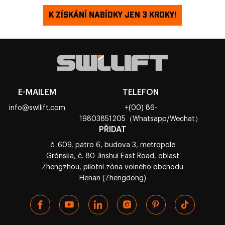
K ZÍSKÁNÍ NABÍDKY JEN 3 KROKY!
E-MAILEM
TELEFON
info@swllift.com
+(00) 86-
19803851205（Whatsapp/Wechat）
PŘIDAT
č. 609, patro 6, budova 3, metropole
Grónska, č. 80 Jinshui East Road, oblast
Zhengzhou, pilotní zóna volného obchodu
Henan (Zhengdong)