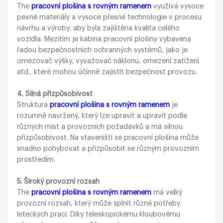
The
pracovní plošina s rovným ramenem
využívá vysoce
pevné materiály a vysoce přesné technologie v procesu
návrhu a výroby, aby byla zajištěna kvalita celého
vozidla. Mezitím je kabina pracovní plošiny vybavena
řadou bezpečnostních ochranných systémů, jako je
omezovač výšky, vyvažovač náklonu, omezení zatížení
atd., které mohou účinně zajistit bezpečnost provozu.
4. Silná přizpůsobivost
Struktura
pracovní plošina s rovným ramenem
je
rozumně navržený, který lze upravit a upravit podle
různých míst a provozních požadavků a má silnou
přizpůsobivost. Na staveništi se pracovní plošina může
snadno pohybovat a přizpůsobit se různým provozním
prostředím.
5. Široký provozní rozsah
The
pracovní plošina s rovným ramenem
má velký
provozní rozsah, který může splnit různé potřeby
leteckých prací. Díky teleskopickému kloubovému