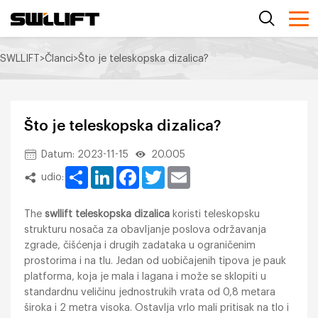
SWLLIFT
>
Članci
>
Što je teleskopska dizalica?
Što je teleskopska dizalica?
Datum: 2023-11-15
20.005
Share
LinkedIn
Facebook
Twitter
Email
udio:
The
swllift teleskopska dizalica
koristi teleskopsku
strukturu nosača za obavljanje poslova održavanja
zgrade, čišćenja i drugih zadataka u ograničenim
prostorima i na tlu. Jedan od uobičajenih tipova je pauk
platforma, koja je mala i lagana i može se sklopiti u
standardnu veličinu jednostrukih vrata od 0,8 metara
široka i 2 metra visoka. Ostavlja vrlo mali pritisak na tlo i