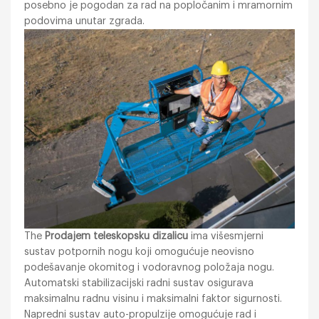
posebno je pogodan za rad na popločanim i mramornim
podovima unutar zgrada.
The
Prodajem teleskopsku dizalicu
ima višesmjerni
sustav potpornih nogu koji omogućuje neovisno
podešavanje okomitog i vodoravnog položaja nogu.
Automatski stabilizacijski radni sustav osigurava
maksimalnu radnu visinu i maksimalni faktor sigurnosti.
Napredni sustav auto-propulzije omogućuje rad i