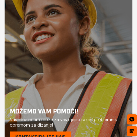
MOŽEMO VAM POMOĆI!
Naš stručni tim može za vas riješiti razne probleme s
opremom za dizanje!