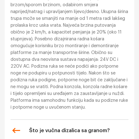
brzom/sporom brzinom, odabirom smjera
naprijed/natrag i upravljanjem lijevo/desno. Ukupna širina
trupa može se smanjiti na manje od 1 metra radi lakšeg
prolaska kroz uska vrata. Najveća brzina putovanja
obično je 2 km/h, a kapacitet penjanja je 20% (oko 11
stupnjeva). Posebno dizajnirana radna košara
omogućuje korisniku brzo montiranje i demontiranje
platforme za manje transportne širine. Obično su
dostupna dva neovisna sustava napajanja: 24V DC i
220V AC. Podizna ruka se neće podići ako potporne
noge ne podupiru u potpunosti tijelo. Nakon što se
podizna ruka podigne, potporne noge bit će zaključane i
ne mogu se vratiti. Podna konzola, konzola radne košare
i tijelo opremljeni su uređajem za zaustavljanje u nuždi.
Platforma ima samohodnu funkciju kada su podizne ruke
i potporne noge u uvučenom stanju.
Što je vučna dizalica sa granom?