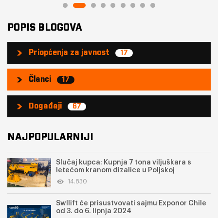
POPIS BLOGOVA
Priopćenja za javnost
17
Članci
17
Događaji
67
NAJPOPULARNIJI
Slučaj kupca: Kupnja 7 tona viljuškara s
letećom kranom dizalice u Poljskoj
14.830
Swllift će prisustvovati sajmu Exponor Chile
od 3. do 6. lipnja 2024