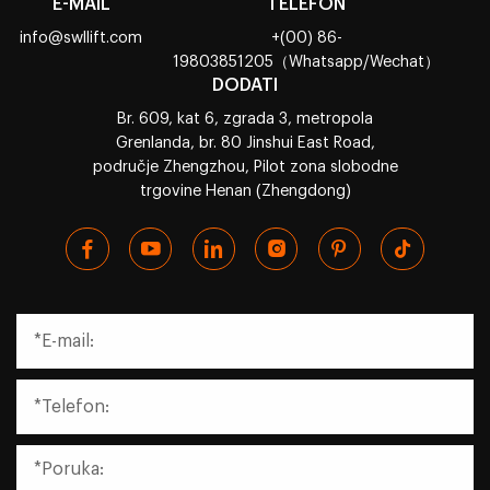
E-MAIL
TELEFON
info@swllift.com
+(00) 86-
19803851205（Whatsapp/Wechat）
DODATI
Br. 609, kat 6, zgrada 3, metropola
Grenlanda, br. 80 Jinshui East Road,
područje Zhengzhou, Pilot zona slobodne
trgovine Henan (Zhengdong)