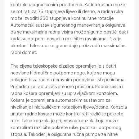
kontrolu u ograničenim prostorima. Radna košara može
se rotirati za 75 stupnjeva lijevo ili desno, a radna ruka
može izvoditi 360 stupnjeva kontinuirane rotacije.
Automatski sustav sigurnosnog manevriranja osigurava
da se maksimalna radna visina može sigurno postići čak i
kada su potporni nosači u različitim ravninama. Dizajn
okretne i teleskopske grane daje proizvodu maksimalan
radni domet.
The
cijena teleskopske dizalice
opremljen je s četiri
neovisne hidraulične potporne noge, koje se mogu
prilagoditi za rad na neravnim podovima i stepenicama.
Prikladno za rad u zatvorenom prostoru. Podna šasija i
radna košara opremljeni su upravljačkom konzolom.
Košara je opremljena automatskim sustavom za
niveliranje i hidrauličkom rotacijom lijevo/desno. Konzola
unutar radne košare može kontrolirati različite pokrete
ruke. Talna konzola je prijenosna konzola koja može
kontrolirati različite pokrete ruke, putnika i potpornog
stopala. Također je osigurana ručna pumpa za hitne