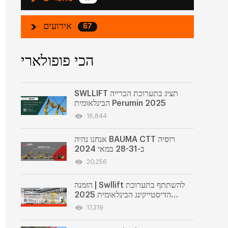
אירועים
67
הכי פופולארי
SWLLIFT תציג בתערוכת הכרייה
הבינלאומית Perumin 2025
16,844
אנחנו נהיה BAUMA CTT רוסיה
ב-28-31 במאי 2024
20,256
הזמנה | Swllift להשתתף בתערוכת
הדיסטייקינג הבינלאומית 2025
במקסיקו
17,319