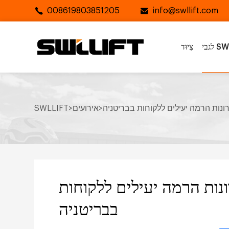
008619803851205
info@swllift.com
SWLL
צִיוּד
ונות הרמה יעילים ללקוחות בבריטניה
>
אירועים
>
SWLLIFT
נות הרמה יעילים ללקוחות
בבריטניה