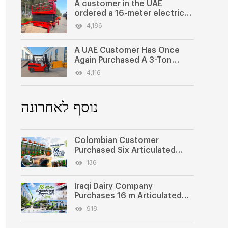
A customer in the UAE
ordered a 16-meter electric
scissor lift for maintenance
4,186
work
A UAE Customer Has Once
Again Purchased A 3-Ton
Electric Forklift
4,116
נוסף לאחרונה
Colombian Customer
Purchased Six Articulated
Boom Lifts from SWLLIFT
136
Iraqi Dairy Company
Purchases 16 m Articulated
Boom Lift
918