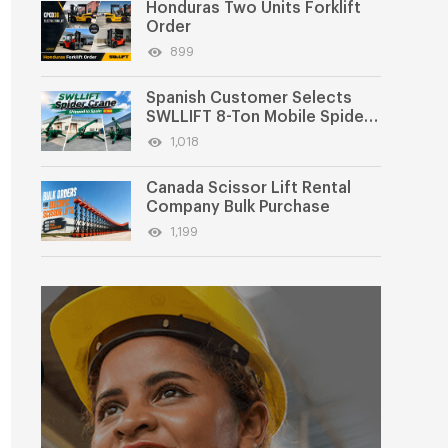
Honduras Two Units Forklift
Order
899
Spanish Customer Selects
SWLLIFT 8-Ton Mobile Spider
Crane
1,018
Canada Scissor Lift Rental
Company Bulk Purchase
1,199