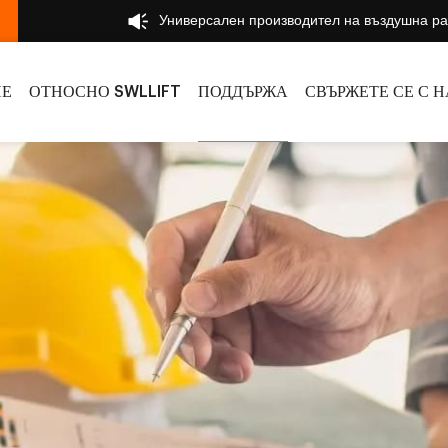
Универсален производител на въздушна р
НЕ
ОТНОСНО SWLLIFT
ПОДДЪРЖА
СВЪРЖЕТЕ СЕ С Н