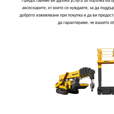
Предоставяме ви удобна услуга за поръчка на 
аксесоарите, от които се нуждаете, за да под
доброто изживяване при покупка и да ви предоста
да гарантираме, че вашето о