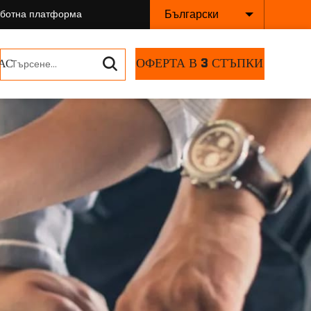
Български
аботна платформа
ОФЕРТА В 3 СТЪПКИ
АС