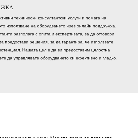
ЪЖКА
тивни технически консултантски услуги и помага на
ото използване на оборудването чрез онлайн поддръжка.
танти разполага с опита и експертизата, за да отговори
да предостави решения, за да гарантира, че използвате
потенциал. Нашата цел е да ви предоставим цялостна
ете да управлявате оборудването си ефективно и гладко.