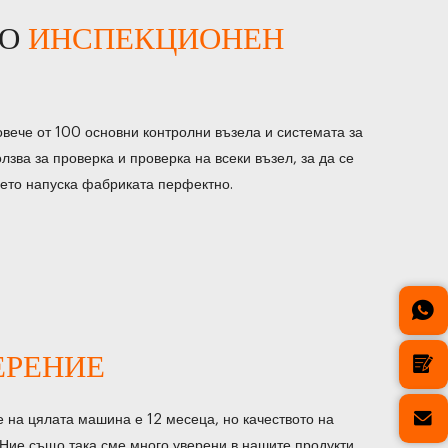
ВО
ИНСПЕКЦИОНЕН
вече от 100 основни контролни възела и системата за
лзва за проверка и проверка на всеки възел, за да се
нето напуска фабриката перфектно.
ЕРЕНИЕ
 на цялата машина е 12 месеца, но качеството на
Ние също така сме много уверени в нашите продукти,