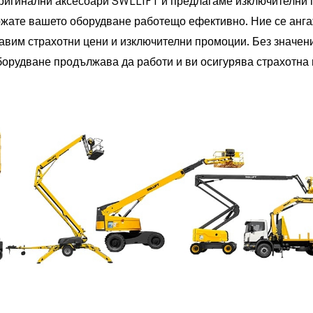
оригинални аксесоари SWLLIFT и предлагаме изключителни
държате вашето оборудване работещо ефективно. Ние се анг
вим страхотни цени и изключителни промоции. Без значение
борудване продължава да работи и ви осигурява страхотна 