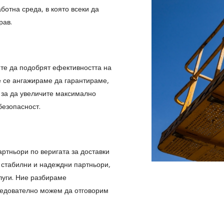
ботна среда, в която всеки да
рав.
ите да подобрят ефективността на
е се ангажираме да гарантираме,
 за да увеличите максимално
безопасност.
тньори по веригата за доставки
и стабилни и надеждни партньори,
луги. Ние разбираме
следователно можем да отговорим