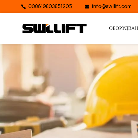
008619803851205
info@swllift.com
ОБОРУДВА