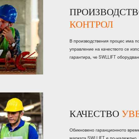
ПРОИЗВОДСТ
КОНТРОЛ
В производствения процес има по
управление на качеството се изпо
гарантира, че SWLLIFT оборудва
КАЧЕСТВО
УВ
Обикновено гаранционното време
марката SWLLIFT е по-надеждно. 