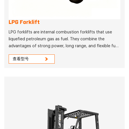
LPG Forklift
LPG forklifts are internal combustion forklifts that use
liquefied petroleum gas as fuel. They combine the
advantages of strong power, long range, and flexible fuel
switching, and are widely used in various efficient
查看型号
operation scenarios such as warehousing, logistics, and
manufacturing.