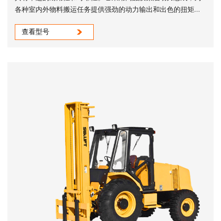
各种室内外物料搬运任务提供强劲的动力输出和出色的扭矩。
无论是在仓库、物流中心还是制造业，SWLLIFT 柴油叉车都能
查看型号
高效地移动和堆放各种货物。