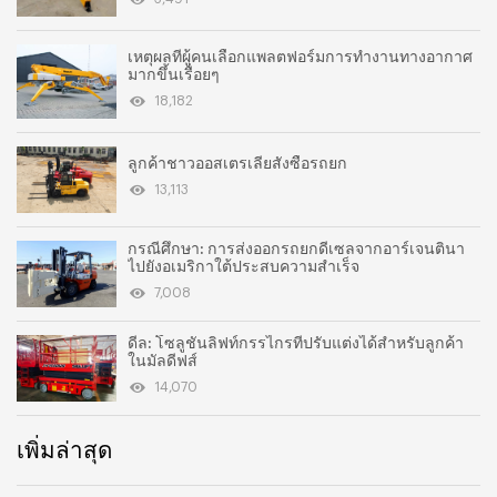
เหตุผลที่ผู้คนเลือกแพลตฟอร์มการทำงานทางอากาศ
มากขึ้นเรื่อยๆ
18,182
ลูกค้าชาวออสเตรเลียสั่งซื้อรถยก
13,113
กรณีศึกษา: การส่งออกรถยกดีเซลจากอาร์เจนตินา
ไปยังอเมริกาใต้ประสบความสำเร็จ
7,008
ดีล: โซลูชันลิฟท์กรรไกรที่ปรับแต่งได้สำหรับลูกค้า
ในมัลดีฟส์
14,070
เพิ่มล่าสุด