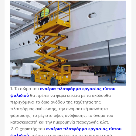
1. Το σώμα του
εναέρια πλατφόρμα εργασίας τύπου
ψαλιδιού
θα πρέπει να φέρει ετικέτα με τα ακόλουθα
περιεχόμενα: το όριο ανόδου της ταχύτητας της
πλατφόρμας ανύψωσης, την ονομαστική ικανότητα
φόρτωσης, το μέγιστο ύψος ανύψωσης, το όνομα του
κατασκευαστή και την ημερομηνία παραγωγής κ.λπ.
2. Ο χειριστής του
εναέρια πλατφόρμα εργασίας τύπου
ψαλιδιού
πρέπει να συμμετέχει στην προστασία από