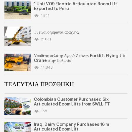
1 Unit V09 Electric Articulated Boom Lift
Exported to Peru
1.541
Τι είναι ο γερανός αράχνης;
21.631
Υπόθεση πελάτη: Αγορά 7 τόνων Forklift Flying Jib
Crane στην Πολωνία
14.846
ΤΕΛΕΥΤΑΙΑ ΠΡΟΣΘΗΚΗ
Colombian Customer Purchased Six
Articulated Boom Lifts from SWLLIFT
168
Iraqi Dairy Company Purchases 16 m
Articulated Boom Lift