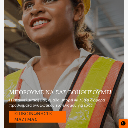
ΜΠΟΡΟΥΜΕ ΝΑ ΣΑΣ ΒΟΗΘΗΣΟΥΜΕ!
Η επαγγελματική μας ομάδα μπορεί να λύσει διάφορα
προβλήματα ανυψωτικού εξοπλισμού για εσάς!
ΕΠΙΚΟΙΝΩΝΗΣΤΕ
ΜΑΖΙ ΜΑΣ