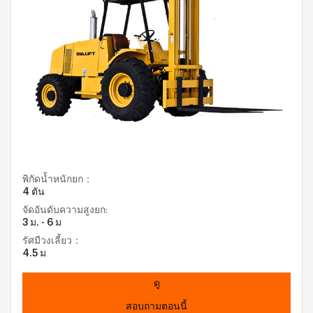
พิกัดน้ำหนักยก：
4 ตัน
จัดอันดับความสูงยก:
3 ม. - 6 ม
รัศมีวงเลี้ยว：
4.5 ม
ดู
สอบถามตอนนี้