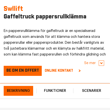
Swllift
Gaffeltruck pappersrullklämma
En pappersrullklämma för gaffeltruck är en specialiserad
gaffeltruck som används för att klämma och hantera stora
pappersrullar eller pappersprodukter. Den består vanligtvis av
två justerbara klämarmar och en klämyta av halkfritt material,
som kan klämma fast pappersrullen och förhindra glidning och
skador. Klämytan är gjord av halkfritt material för att
Se mer
säkerställa att pappersrullen är ordentligt fastklämd för att
BE OM EN OFFERT
ONLINE KONTAKT
undvika halka och skador.
BESKRIVNING
FUNKTIONER
SCENARIER