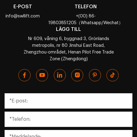
E-POST
TELEFON
info@swllift.com
+(00) 86-
19803851205（Whatsapp/Wechat）
LÄGG TILL
Nr 609, våning 6, byggnad 3, Grönlands
metropolis, nr 80 Jinshui East Road,
Zhengzhou-området, Henan Pilot Free Trade
Zone (Zhengdong)