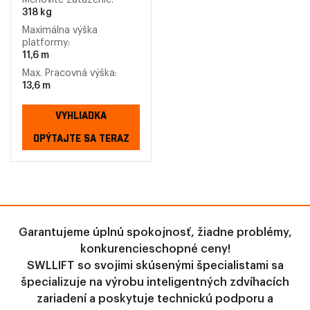
Menovité zaťaženie:
318 kg
Maximálna výška
platformy:
11,6 m
Max. Pracovná výška:
13,6 m
VYHLIADKA
OPÝTAJTE SA TERAZ
Garantujeme úplnú spokojnosť, žiadne problémy,
konkurencieschopné ceny!
SWLLIFT so svojimi skúsenými špecialistami sa
špecializuje na výrobu inteligentných zdvíhacích
zariadení a poskytuje technickú podporu a