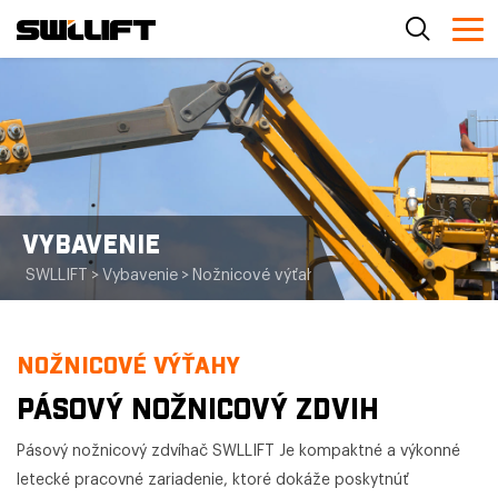
VYBAVENIE
SWLLIFT
>
Vybavenie
>
Nožnicové výťahy
>
Pásový nožnicový zdv
NOŽNICOVÉ VÝŤAHY
PÁSOVÝ NOŽNICOVÝ ZDVIH
Pásový nožnicový zdvíhač SWLLIFT Je kompaktné a výkonné
letecké pracovné zariadenie, ktoré dokáže poskytnúť