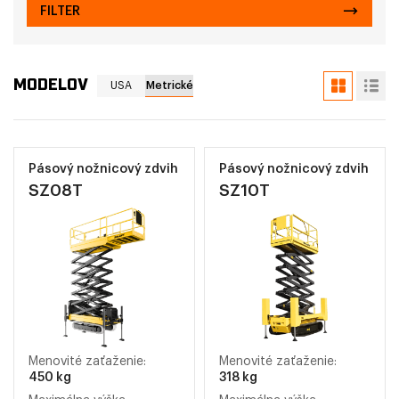
FILTER
MODELOV
USA
Metrické
Pásový nožnicový zdvih
Pásový nožnicový zdvih
SZ08T
SZ10T
Menovité zaťaženie:
Menovité zaťaženie:
450 kg
318 kg