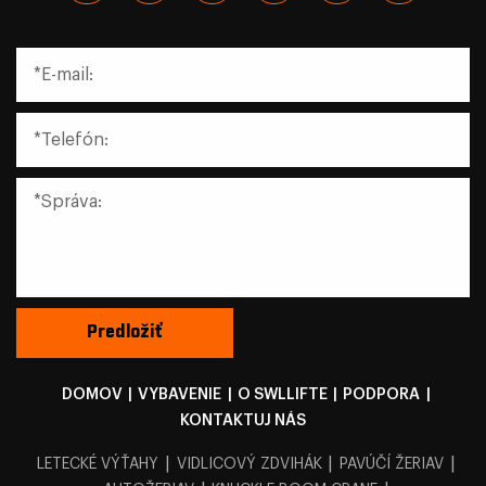
DOMOV
|
VYBAVENIE
|
O SWLLIFTE
|
PODPORA
|
KONTAKTUJ NÁS
|
|
|
LETECKÉ VÝŤAHY
VIDLICOVÝ ZDVIHÁK
PAVÚČÍ ŽERIAV