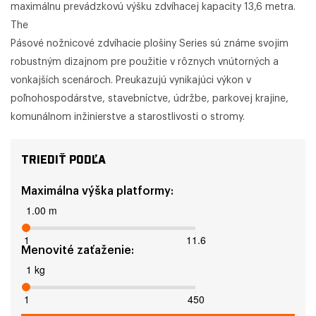
maximálnu prevádzkovú výšku zdvíhacej kapacity 13,6 metra.
The
Pásové nožnicové zdvíhacie plošiny Series sú známe svojim
robustným dizajnom pre použitie v rôznych vnútorných a
vonkajších scenároch. Preukazujú vynikajúci výkon v
poľnohospodárstve, stavebníctve, údržbe, parkovej krajine,
komunálnom inžinierstve a starostlivosti o stromy.
TRIEDIŤ PODĽA
Maximálna výška platformy:
1.00 m
1
11.6
Menovité zaťaženie:
1 kg
1
450