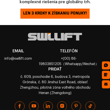
komplexné riešenia pre globálny trh.
LEN 3 KROKY K ZÍSKANIU PONUKY!
EMAIL
TELEFÓN
info@swllift.com
+(00) 86-
19803851205（Whatsapp/Wechat）
PRIDAŤ
č. 609, poschodie 6, budova 3, metropola
Grónska, č. 80 Jinshui East Road, oblasť
Zhengzhou, pilotná zóna voľného obchodu
Henan (Zhengdong)