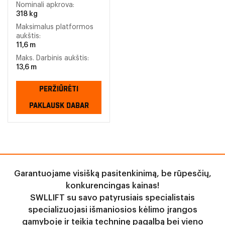
Nominali apkrova:
318 kg
Maksimalus platformos
aukštis:
11,6 m
Maks. Darbinis aukštis:
13,6 m
PERŽIŪRĖTI
PAKLAUSK DABAR
Garantuojame visišką pasitenkinimą, be rūpesčių,
konkurencingas kainas!
SWLLIFT su savo patyrusiais specialistais
specializuojasi išmaniosios kėlimo įrangos
gamyboje ir teikia techninę pagalbą bei vieno