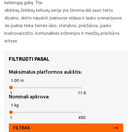
keliamąją galią. The
vikšrinių žirklinių keltuvų serija yra žinoma dėl savo tvirto
dizaino, skirto naudoti įvairiuose vidaus ir lauko scenarijuose.
Jie puikiai tinka žemės ūkio, statybos, priežiūros, parko
kraštovaizdžio, komunalinės inžinerijos ir medžių priežiūros
srityse.
FILTRUOTI PAGAL
Maksimalus platformos aukštis:
1.00 m
1
11.6
Nominali apkrova:
1 kg
1
450
FILTRAS