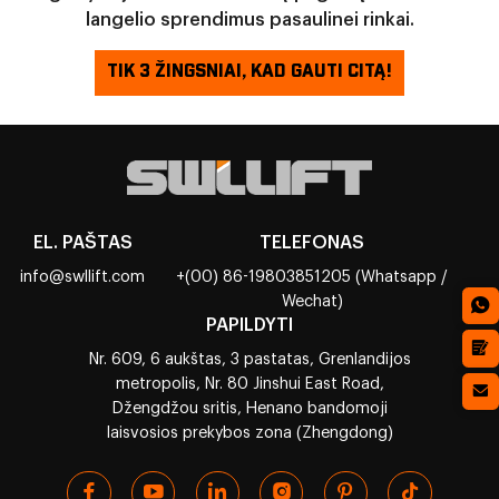
langelio sprendimus pasaulinei rinkai.
TIK 3 ŽINGSNIAI, KAD GAUTI CITĄ!
EL. PAŠTAS
TELEFONAS
info@swllift.com
+(00) 86-19803851205 (Whatsapp /
Wechat)
PAPILDYTI
Nr. 609, 6 aukštas, 3 pastatas, Grenlandijos
metropolis, Nr. 80 Jinshui East Road,
Džengdžou sritis, Henano bandomoji
laisvosios prekybos zona (Zhengdong)