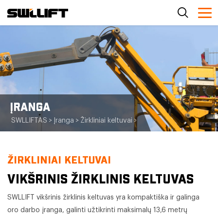
ĮRANGA
SWLLIFTAS
>
Įranga
>
Žirkliniai keltuvai
>
Vikšrinis žirklinis keltuvas
ŽIRKLINIAI KELTUVAI
VIKŠRINIS ŽIRKLINIS KELTUVAS
SWLLIFT vikšrinis žirklinis keltuvas yra kompaktiška ir galinga
oro darbo įranga, galinti užtikrinti maksimalų 13,6 metrų