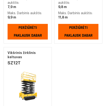
aukštis:
aukštis:
7,9 m
9,8 m
Maks. Darbinis aukštis:
Maks. Darbinis aukštis:
9,9 m
11,8 m
PERŽIŪRĖTI
PERŽIŪRĖTI
PAKLAUSK DABAR
PAKLAUSK DABAR
Vikšrinis žirklinis
keltuvas
SZ12T