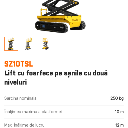
SZ10TSL
Lift cu foarfece pe șenile cu două
niveluri
Sarcina nominala:
250 kg
Înălțimea maximă a platformei:
10 m
Max. Înălțime de lucru:
12 m