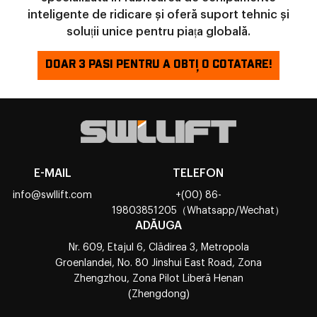
inteligente de ridicare și oferă suport tehnic și
soluții unice pentru piața globală.
DOAR 3 PASI PENTRU A OBȚI O COTATARE!
E-MAIL
TELEFON
info@swllift.com
+(00) 86-
19803851205（Whatsapp/Wechat）
ADĂUGA
Nr. 609, Etajul 6, Clădirea 3, Metropola
Groenlandei, No. 80 Jinshui East Road, Zona
Zhengzhou, Zona Pilot Liberă Henan
(Zhengdong)