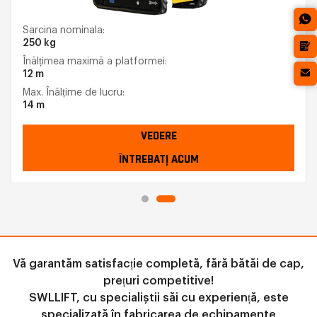
Sarcina nominala:
250 kg
Înălțimea maximă a platformei:
12 m
Max. Înălțime de lucru:
14 m
VEDERE
ÎNTREBAȚI ACUM
Vă garantăm satisfacție completă, fără bătăi de cap,
prețuri competitive!
SWLLIFT, cu specialiștii săi cu experiență, este
specializată în fabricarea de echipamente