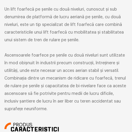
Un lift foarfecă pe șenile cu două niveluri, cunoscut și sub
denumirea de platformă de lucru aeriană pe șenile, cu două
niveluri, este un tip specializat de lift foarfecă care combină
caracteristicile unui lift foarfecă cu mobilitatea și stabilitatea
unui sistem de tren de rulare pe șenile.
Ascensoarele foarfece pe șenile cu două niveluri sunt utilizate
în mod obișnuit în industrii precum construcții, întreținere și
utilități, unde este necesar un acces aerian stabil și versatil.
Combinația dintre un mecanism de ridicare cu foarfecă, trenul
de rulare pe șenile și capacitatea de bi-nivelare face ca aceste
ascensoare să fie potrivite pentru medii de lucru dificile,
inclusiv șantiere de lucru în aer liber cu teren accidentat sau
suprafețe neuniforme.
PRODUS
CARACTERISTICI