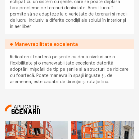
echipat cu un sistem cu șenile, care se poate deplasa
fără probleme pe terenuri denivelate. Acest lucru îi
permite să se adapteze la o varietate de terenuri și medii
de lucru, inclusiv la diferite condiții ale solului în interior și
în aer liber.
Manevrabilitate excelenta
Ridicatorul foarfecă pe șenile cu două niveluri are o
flexibilitate și o manevrabilitate excelente datorită
adoptării mișcării de tip pe șenile și a structurii de ridicare
cu foarfecă. Poate manevra în spații înguste și, de
asemenea, este capabil de direcție și rotație lină.
APLICAȚIE
SCENARII