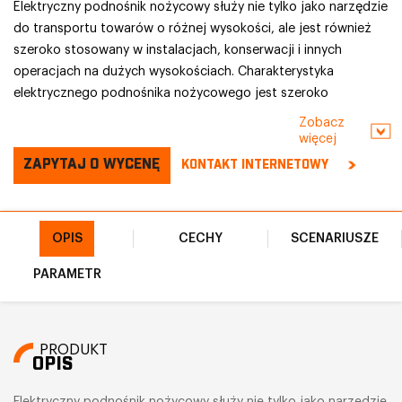
Elektryczny podnośnik nożycowy służy nie tylko jako narzędzie
do transportu towarów o różnej wysokości, ale jest również
szeroko stosowany w instalacjach, konserwacji i innych
operacjach na dużych wysokościach. Charakterystyka
elektrycznego podnośnika nożycowego jest szeroko
stosowana w pracach komunalnych, nabrzeżach, transporcie
Zobacz
ładunków w centrach logistycznych, załadunku i oczyszczaniu
więcej
konstrukcji itp. Jest instalowany z podwoziem samochodu,
ZAPYTAJ O WYCENĘ
KONTAKT INTERNETOWY
podwoziem samochodu akumulatorowego itp. i może
swobodnie chodzić, i zmieniła się również wysokość robocza.
Ma niewielką wagę, samobieżny, rozrusznik elektryczny,
OPIS
CECHY
SCENARIUSZE
niezależne wysięgniki, prostą obsługę, dużą powierzchnię
roboczą, może pokonywać przeszkody podczas operacji na
PARAMETR
dużych wysokościach, swobodny obrót o 360 stopni i inne
zalety.
PRODUKT
OPIS