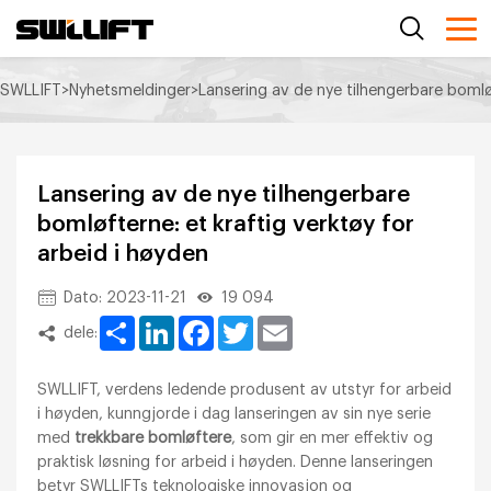
SWLLIFT
>
Nyhetsmeldinger
>
Lansering av de nye tilhengerbare bomløf
Lansering av de nye tilhengerbare
bomløfterne: et kraftig verktøy for
arbeid i høyden
Dato: 2023-11-21
19 094
Share
LinkedIn
Facebook
Twitter
Email
dele:
SWLLIFT, verdens ledende produsent av utstyr for arbeid
i høyden, kunngjorde i dag lanseringen av sin nye serie
med
trekkbare bomløftere
, som gir en mer effektiv og
praktisk løsning for arbeid i høyden. Denne lanseringen
betyr SWLLIFTs teknologiske innovasjon og