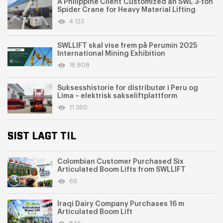
A Philippine Client Customized an SWL 3-ton
Spider Crane for Heavy Material Lifting
4 123
SWLLIFT skal vise frem på Perumin 2025
International Mining Exhibition
16 808
Suksesshistorie for distributør i Peru og
Lima – elektrisk sakseliftplattform
11 360
SIST LAGT TIL
Colombian Customer Purchased Six
Articulated Boom Lifts from SWLLIFT
69
Iraqi Dairy Company Purchases 16 m
Articulated Boom Lift