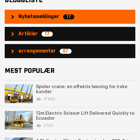
BLOGGLISTE
Nyhetsmeldinger
17
Artikler
17
arrangementer
67
MEST POPULÆR
Spider crane: en effektiv løsning for irske
kunder
17 560
12m Electric Scissor Lift Delivered Quickly to
Ecuador
2 021