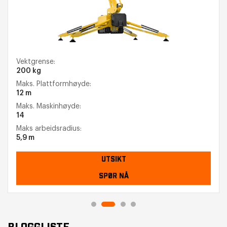
Vektgrense:
200 kg
Maks. Plattformhøyde:
12 m
Maks. Maskinhøyde:
14
Maks arbeidsradius:
5,9 m
UTSIKT
SPØR NÅ