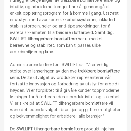
I tillegg er betjeningen av trekkbare bomløftere enkel og
intuitiv, og arbeiderne trenger bare å gjennomgå et
enkelt opplæringsprogram for å komme i gang. Utstyret
er utstyrt med avanserte sikkerhetssystemer, inkludert
stabilisatorbein, seler og anti-tippanordninger, for å
ivareta sikkerheten til arbeidere i luftarbeid. Samtidig,
SWLLIFT tilhengerbare bomløftere
har utmerket
bæreevne og stabilitet, som kan tilpasses ulike
arbeidsmiljøer og krav.
Administrerende direktør i SWLLIFT sa: "Vi er veldig
stolte over lanseringen av den nye
trekkbare bomløftere
serie. Dette utvalget av produkter representerer vår
fortsatte innovasjon og forbedring av utstyr for arbeid i
høyden. Vi er forpliktet til å gi våre kunder toppmoderne
løsninger for å forbedre deres produktivitet og sikkerhet.
Vi er sikre på at SWLLIFT tilhengerbare bomløftere vil
være det ledende valget i bransjen og gi flere muligheter
og bekvemmelighet for arbeidere i alle bransjer."
De
SWLLIFT tilhengerbare bomløftere
produktlinje har