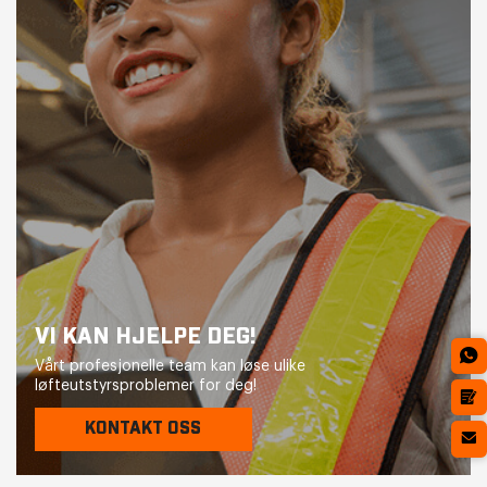
VI KAN HJELPE DEG!
Vårt profesjonelle team kan løse ulike
løfteutstyrsproblemer for deg!
KONTAKT OSS