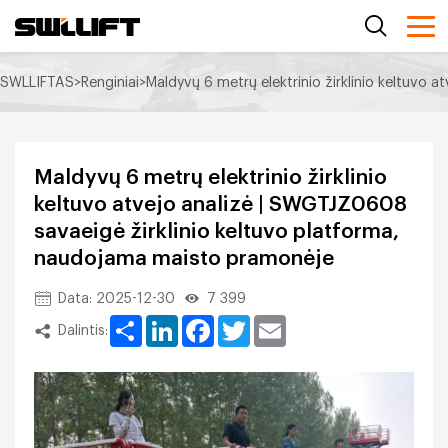
SWLLIFTAS
>
Renginiai
>
Maldyvų 6 metrų elektrinio žirklinio keltuvo
Maldyvų 6 metrų elektrinio žirklinio
keltuvo atvejo analizė | SWGTJZ0608
savaeigė žirklinio keltuvo platforma,
naudojama maisto pramonėje
Data: 2025-12-30
7 399
Share
LinkedIn
Facebook
Twitter
Email
Dalintis: