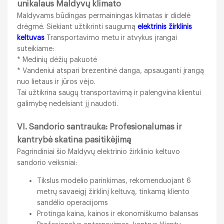
unikalaus Maldyvų klimato
Maldyvams būdingas permainingas klimatas ir didelė
drėgmė. Siekiant užtikrinti saugumą
elektrinis žirklinis
keltuvas
Transportavimo metu ir atvykus įrangai
suteikiame:
* Medinių dėžių pakuotė
* Vandeniui atspari brezentinė danga, apsauganti įrangą
nuo lietaus ir jūros vėjo.
Tai užtikrina saugų transportavimą ir palengvina klientui
galimybę nedelsiant jį naudoti.
VI. Sandorio santrauka: Profesionalumas ir
kantrybė skatina pasitikėjimą
Pagrindiniai šio Maldyvų elektrinio žirklinio keltuvo
sandorio veiksniai:
Tikslus modelio parinkimas, rekomenduojant 6
metrų savaeigį žirklinį keltuvą, tinkamą kliento
sandėlio operacijoms
Protinga kaina, kainos ir ekonomiškumo balansas