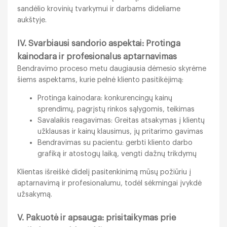
sandėlio krovinių tvarkymui ir darbams dideliame
aukštyje.
IV. Svarbiausi sandorio aspektai: Protinga
kainodara ir profesionalus aptarnavimas
Bendravimo proceso metu daugiausia dėmesio skyrėme
šiems aspektams, kurie pelnė kliento pasitikėjimą:
Protinga kainodara: konkurencingų kainų
sprendimų, pagrįstų rinkos sąlygomis, teikimas
Savalaikis reagavimas: Greitas atsakymas į klientų
užklausas ir kainų klausimus, jų pritarimo gavimas
Bendravimas su pacientu: gerbti kliento darbo
grafiką ir atostogų laiką, vengti dažnų trikdymų
Klientas išreiškė didelį pasitenkinimą mūsų požiūriu į
aptarnavimą ir profesionalumu, todėl sėkmingai įvykdė
užsakymą.
V. Pakuotė ir apsauga: prisitaikymas prie