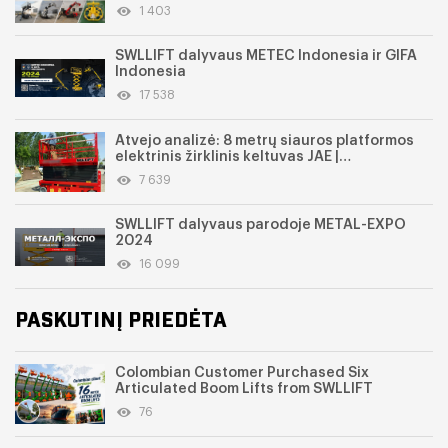
1 403
SWLLIFT dalyvaus METEC Indonesia ir GIFA
Indonesia
17 538
Atvejo analizė: 8 metrų siauros platformos
elektrinis žirklinis keltuvas JAE |
SWGTJZ0810, skirtas darbams patalpose
7 639
SWLLIFT dalyvaus parodoje METAL-EXPO
2024
16 099
PASKUTINĮ PRIEDĖTA
Colombian Customer Purchased Six
Articulated Boom Lifts from SWLLIFT
76