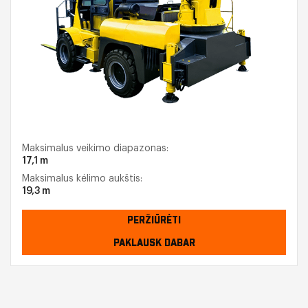
Maksimalus veikimo diapazonas:
17,1 m
Maksimalus kėlimo aukštis:
19,3 m
PERŽIŪRĖTI
PAKLAUSK DABAR