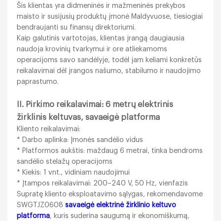
Šis klientas yra didmeninės ir mažmeninės prekybos
maisto ir susijusių produktų įmonė Maldyvuose, tiesiogiai
bendraujanti su finansų direktoriumi.
Kaip galutinis vartotojas, klientas įrangą daugiausia
naudoja krovinių tvarkymui ir ore atliekamoms
operacijoms savo sandėlyje, todėl jam keliami konkretūs
reikalavimai dėl įrangos našumo, stabilumo ir naudojimo
paprastumo.
II. Pirkimo reikalavimai: 6 metrų elektrinis
žirklinis keltuvas, savaeigė platforma
Kliento reikalavimai:
* Darbo aplinka: Įmonės sandėlio vidus
* Platformos aukštis: maždaug 6 metrai, tinka bendroms
sandėlio stelažų operacijoms
* Kiekis: 1 vnt., vidiniam naudojimui
* Įtampos reikalavimai: 200–240 V, 50 Hz, vienfazis
Supratę kliento eksploatavimo sąlygas, rekomendavome
SWGTJZ0608
savaeigė elektrinė žirklinio keltuvo
platforma
, kuris suderina saugumą ir ekonomiškumą,