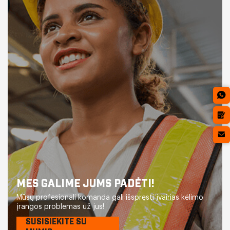
MES GALIME JUMS PADĖTI!
Mūsų profesionali komanda gali išspręsti įvairias kėlimo
įrangos problemas už jus!
SUSISIEKITE SU