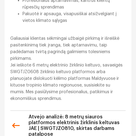
Profesionalus aptarnavimas, kantrus klientų
rūpesčių sprendimas
Pakuotė ir apsauga, visapusiškai atsižvelgiant į
vietos klimato sąlygas
Galiausiai klientas sėkmingai užbaigė pirkimą ir išreiškė
pasitenkinimą tiek įranga, tiek aptarnavimu, taip
padėdamas tvirtą pagrindą galimiems tolesniems
pirkimams.
Jei ieškote 6 metrų elektrinio žirklinio keltuvo, savaeigės
SWGTJZ0608 žirklinio keltuvo platformos arba
planuojate dislokuoti kėlimo platformas Maldyvuose ir
kituose tropinio klimato regionuose, susisiekite su
mumis. Mes pasiūlysime profesionalius, patikimus ir
ekonomiškus sprendimus.
Atvejo analizė: 8 metrų siauros
platformos elektrinis žirklinis keltuvas
JAE | SWGTJZ0810, skirtas darbams
patalpose