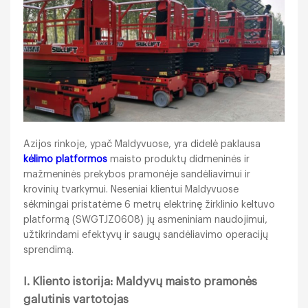
Azijos rinkoje, ypač Maldyvuose, yra didelė paklausa
kėlimo platformos
maisto produktų didmeninės ir
mažmeninės prekybos pramonėje sandėliavimui ir
krovinių tvarkymui. Neseniai klientui Maldyvuose
sėkmingai pristatėme 6 metrų elektrinę žirklinio keltuvo
platformą (SWGTJZ0608) jų asmeniniam naudojimui,
užtikrindami efektyvų ir saugų sandėliavimo operacijų
sprendimą.
I. Kliento istorija: Maldyvų maisto pramonės
galutinis vartotojas