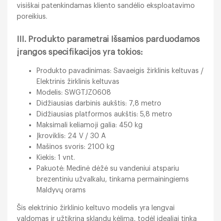
visiškai patenkindamas kliento sandėlio eksploatavimo
poreikius.
III. Produkto parametrai Išsamios parduodamos
įrangos specifikacijos yra tokios:
Produkto pavadinimas: Savaeigis žirklinis keltuvas /
Elektrinis žirklinis keltuvas
Modelis: SWGTJZ0608
Didžiausias darbinis aukštis: 7,8 metro
Didžiausias platformos aukštis: 5,8 metro
Maksimali keliamoji galia: 450 kg
Įkroviklis: 24 V / 30 A
Mašinos svoris: 2100 kg
Kiekis: 1 vnt.
Pakuotė: Medinė dėžė su vandeniui atspariu
brezentiniu užvalkalu, tinkama permainingiems
Maldyvų orams
Šis elektrinio žirklinio keltuvo modelis yra lengvai
valdomas ir užtikrina sklandų kėlimą, todėl idealiai tinka