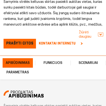
Šarnyrinis strėlės keltuvas skirtas pasiekti aukštas vietas, kurias
sunku pasiekti kitais būdais, todėl darbuotojai gali saugiai ir
efektyviai atlikti savo užduotis. Šią įrangą sudaro ištraukiama
rankena, kuri gali judėti įvairiomis kryptimis, todėl lengva
manevruoti ankštose erdvėse arba aplink kliūtis, pvz., medžius,
pastatus ar elektros linijas. Naudodamas sklandų ir tikslų
Žiūrėti
valdymą, operatorius gali reguliuoti strėlės aukštį ir kampą,
daugiau
kad lengvai pasiektų norimą vietą.
PRAŠYTI CITOS
KONTAKTAI INTERNETU
APIBŪDINIMAS
FUNKCIJOS
SCENARIJAI
PARAMETRAS
PRODUKTAS
APIBŪDINIMAS