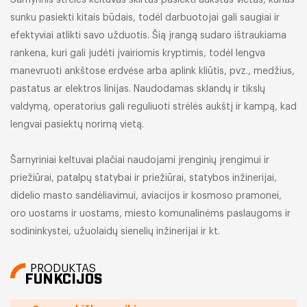
Šarnyrinis strėlės keltuvas skirtas pasiekti aukštas vietas, kurias
sunku pasiekti kitais būdais, todėl darbuotojai gali saugiai ir
efektyviai atlikti savo užduotis. Šią įrangą sudaro ištraukiama
rankena, kuri gali judėti įvairiomis kryptimis, todėl lengva
manevruoti ankštose erdvėse arba aplink kliūtis, pvz., medžius,
pastatus ar elektros linijas. Naudodamas sklandų ir tikslų
valdymą, operatorius gali reguliuoti strėlės aukštį ir kampą, kad
lengvai pasiektų norimą vietą.
Šarnyriniai keltuvai plačiai naudojami įrenginių įrengimui ir
priežiūrai, patalpų statybai ir priežiūrai, statybos inžinerijai,
didelio masto sandėliavimui, aviacijos ir kosmoso pramonei,
oro uostams ir uostams, miesto komunalinėms paslaugoms ir
sodininkystei, užuolaidų sienelių inžinerijai ir kt.
PRODUKTAS
FUNKCIJOS