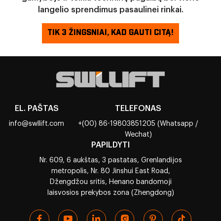
langelio sprendimus pasaulinei rinkai.
TIK 3 ŽINGSNIAI, KAD GAUTI CITĄ!
EL. PAŠTAS
TELEFONAS
info@swllift.com
+(00) 86-19803851205 (Whatsapp /
Wechat)
PAPILDYTI
Nr. 609, 6 aukštas, 3 pastatas, Grenlandijos
metropolis, Nr. 80 Jinshui East Road,
Džengdžou sritis, Henano bandomoji
laisvosios prekybos zona (Zhengdong)