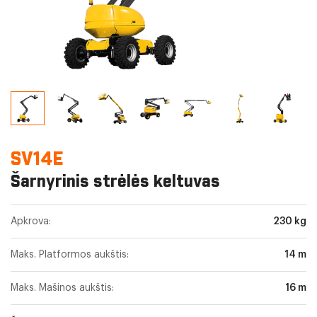
SV14E
Šarnyrinis strėlės keltuvas
Apkrova:
230 kg
Maks. Platformos aukštis:
14 m
Maks. Mašinos aukštis:
16 m