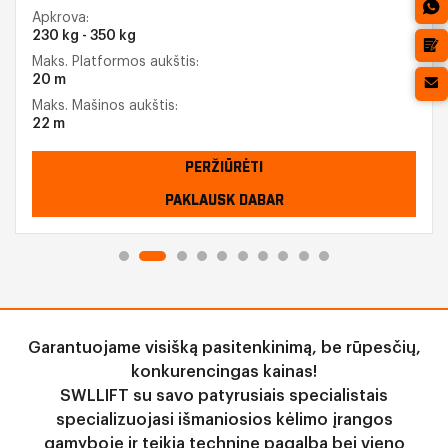
Apkrova:
230 kg - 350 kg
Maks. Platformos aukštis:
20 m
Maks. Mašinos aukštis:
22 m
PERŽIŪRĖTI
PAKLAUSK DABAR
Garantuojame visišką pasitenkinimą, be rūpesčių,
konkurencingas kainas!
SWLLIFT su savo patyrusiais specialistais
specializuojasi išmaniosios kėlimo įrangos
gamyboje ir teikia techninę pagalbą bei vieno