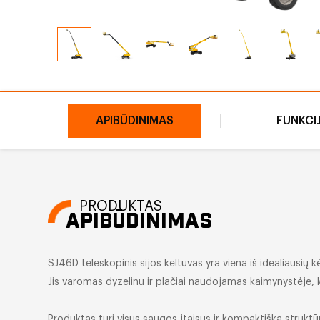
APIBŪDINIMAS
FUNKCI
PRODUKTAS
APIBŪDINIMAS
SJ46D teleskopinis sijos keltuvas yra viena iš idealiausių 
Jis varomas dyzelinu ir plačiai naudojamas kaimynystėje, ke
Produktas turi visus saugos įtaisus ir kompaktišką struktū