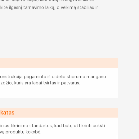
te ilgesnį tarnavimo laiką, o veikimą stabiliau ir
konstrukcija pagaminta iš didelio stiprumo mangano
žio, kuris yra labai tvirtas ir patvarus.
ikatas
inius tikrinimo standartus, kad būtų užtikrinti aukšti
avų produktų kokybė.