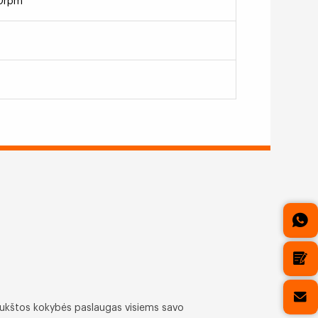
0rpm
 aukštos kokybės paslaugas visiems savo