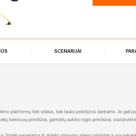
JOS
SCENARIJAI
PAR
kėlimo platformų tiek vidaus, tiek lauko priežiūros darbams. Jis gali 
lių šviestuvų priežiūrai, gamyklų aukšto lygio priežiūrai, statybvietėj
rą. Strėlė pagaminta iš didelio stiprumo plieno plokštės ir yra pakank