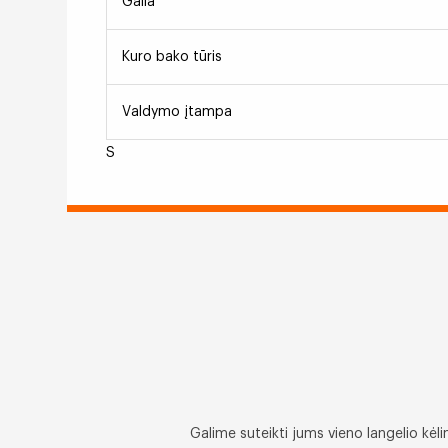
Galia
Kuro bako tūris
Valdymo įtampa
S
Galime suteikti jums vieno langelio kė