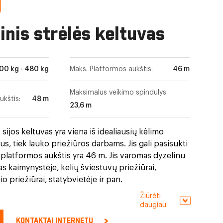
D
inis strėlės keltuvas
00 kg - 480 kg
Maks. Platformos aukštis:
46 m
Maksimalus veikimo spindulys:
ukštis:
48 m
23,6 m
sijos keltuvas yra viena iš idealiausių kėlimo
us, tiek lauko priežiūros darbams. Jis gali pasisukti
 platformos aukštis yra 46 m. Jis varomas dyzelinu
as kaimynystėje, kelių šviestuvų priežiūrai,
o priežiūrai, statybvietėje ir pan.
Žiūrėti
daugiau
KONTAKTAI INTERNETU