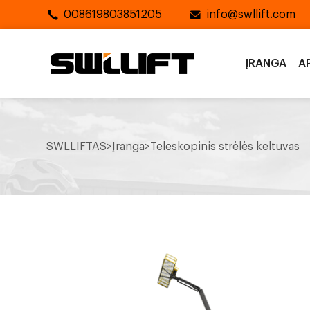
008619803851205
info@swllift.com
ĮRANGA
A
SWLLIFTAS
>
Įranga
>
Teleskopinis strėlės keltuvas