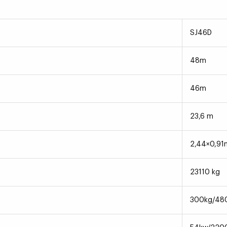
SJ46D
48m
46m
23,6 m
2,44×0,91
23110 kg
300kg/48