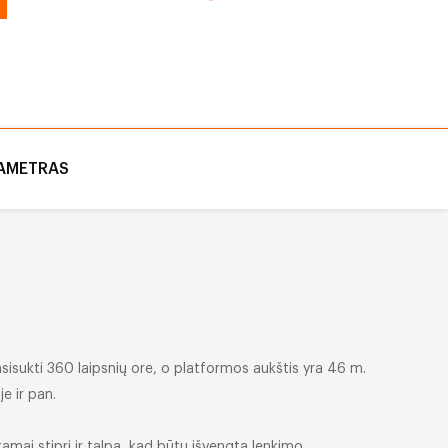
AMETRAS
pasisukti 360 laipsnių ore, o platformos aukštis yra 46 m.
e ir pan.
amai stipri ir talpa, kad būtų išvengta lenkimo