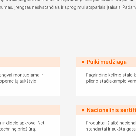
mas. Įrengtas neslystančiais ir sprogimui atspariais įtaisais. Padaryki
Puiki medžiaga
 lengvai montuojama ir
Pagrindinė kėlimo stalo 
operacijų aukštyje
plieno stačiakampio vamzd
Nacionalinis sertif
 ir didelė apkrova. Net
Produktai išlaikė nacional
 techninę priežiūrą.
standartai ir aukšta gat