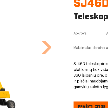
SJ46
Teleskop
Apkrova:
3
Maksimalus darbinis a
SJ46D teleskopinis 
platformų tiek vida
360 laipsnių ore, o
ir plačiai naudojam
gamyklų aukšto lygi
PRAŠYTI CITOS