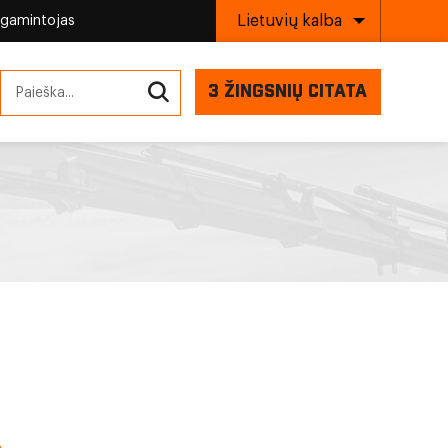
Lietuvių kalba
 gamintojas
3 ŽINGSNIŲ CITATA