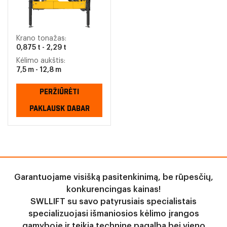
Krano tonažas:
0,875 t - 2,29 t
Kėlimo aukštis:
7,5 m - 12,8 m
PERŽIŪRĖTI
PAKLAUSK DABAR
Garantuojame visišką pasitenkinimą, be rūpesčių,
konkurencingas kainas!
SWLLIFT su savo patyrusiais specialistais
specializuojasi išmaniosios kėlimo įrangos
gamyboje ir teikia techninę pagalbą bei vieno