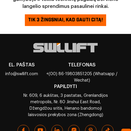
langelio sprendimus pasaulinei rinkai.
TIK 3 ŽINGSNIAI, KAD GAUTI CITĄ!
EL. PAŠTAS
TELEFONAS
info@swllift.com
+(00) 86-19803851205 (Whatsapp /
Wechat)
PAPILDYTI
Nr. 609, 6 aukštas, 3 pastatas, Grenlandijos
metropolis, Nr. 80 Jinshui East Road,
Džengdžou sritis, Henano bandomoji
laisvosios prekybos zona (Zhengdong)