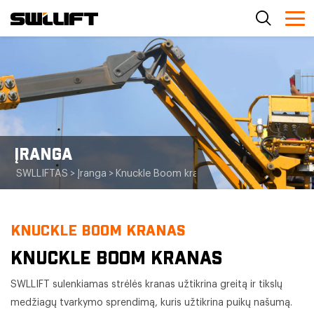
ĮRANGA
SWLLIFTAS
>
Įranga
>
Knuckle Boom kranas
>
Knuckle Boom kran
KNUCKLE BOOM KRANAS
KNUCKLE BOOM KRANAS
SWLLIFT sulenkiamas strėlės kranas užtikrina greitą ir tikslų
medžiagų tvarkymo sprendimą, kuris užtikrina puikų našumą.