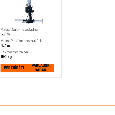
Maks. Darbinis aukštis:
6,7 m
Maks. Platformos aukštis:
4,7 m
Pakrovimo talpa:
150 kg
PAKLAUSK
PERŽIŪRĖTI
DABAR