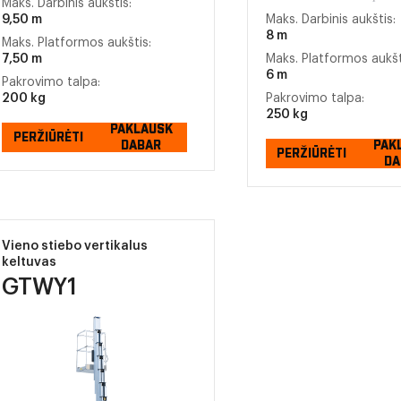
Maks. Darbinis aukštis:
9,50 m
Maks. Darbinis aukštis:
8 m
Maks. Platformos aukštis:
7,50 m
Maks. Platformos aukšt
6 m
Pakrovimo talpa:
200 kg
Pakrovimo talpa:
250 kg
PAKLAUSK
PERŽIŪRĖTI
DABAR
PAK
PERŽIŪRĖTI
DA
Vieno stiebo vertikalus
keltuvas
GTWY1