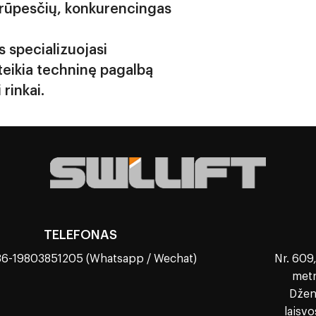
 rūpesčių, konkurencingas
s specializuojasi
teikia techninę pagalbą
rinkai.
TELEFONAS
86-19803851205 (Whatsapp / Wechat)
Nr. 609,
metr
Džen
laisv