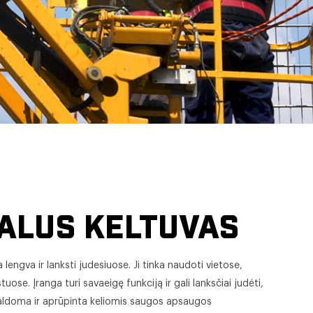
KALUS KELTUVAS
 lengva ir lanksti judesiuose. Ji tinka naudoti vietose,
ose. Įranga turi savaeigę funkciją ir gali lanksčiai judėti,
 valdoma ir aprūpinta keliomis saugos apsaugos