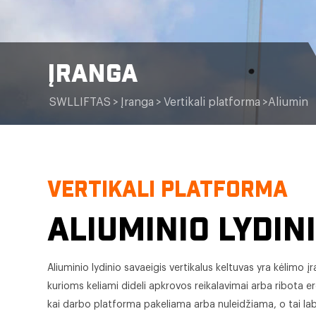
ĮRANGA
SWLLIFTAS
>
Įranga
>
Vertikali platforma
>
Aliuminio
VERTIKALI PLATFORMA
ALIUMINIO LYDIN
Aliuminio lydinio savaeigis vertikalus keltuvas yra kėlimo į
kurioms keliami dideli apkrovos reikalavimai arba ribota er
kai darbo platforma pakeliama arba nuleidžiama, o tai lab