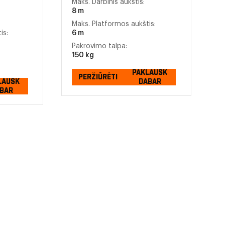
Maks. Darbinis aukštis:
8 m
Maks. Platformos aukštis:
is:
6 m
Pakrovimo talpa:
150 kg
PAKLAUSK
PERŽIŪRĖTI
LAUSK
DABAR
BAR