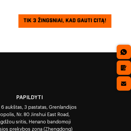
TIK 3 ŽINGSNIAI, KAD GAUTI CITĄ!
PAPILDYTI
 6 aukštas, 3 pastatas, Grenlandijos
opolis, Nr. 80 Jinshui East Road,
gdžou sritis, Henano bandomoji
osios prekybos zona (Zhengdong)