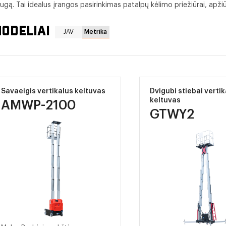
gą. Tai idealus įrangos pasirinkimas patalpų kėlimo priežiūrai, apžiū
ODELIAI
JAV
Metrika
Savaeigis vertikalus keltuvas
Dvigubi stiebai verti
keltuvas
AMWP-2100
GTWY2