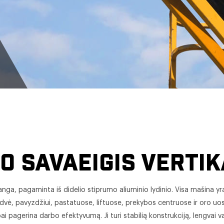
 lydinio savaeigis vertikalus keltuvas
IO SAVAEIGIS VERTI
ranga, pagaminta iš didelio stiprumo aliuminio lydinio. Visa mašina yra
dvė, pavyzdžiui, pastatuose, liftuose, prekybos centruose ir oro uostu
ai pagerina darbo efektyvumą. Ji turi stabilią konstrukciją, lengvai