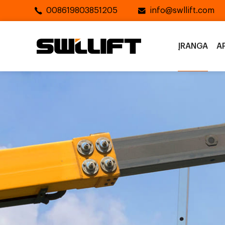
008619803851205
info@swllift.com
ĮRANGA
A